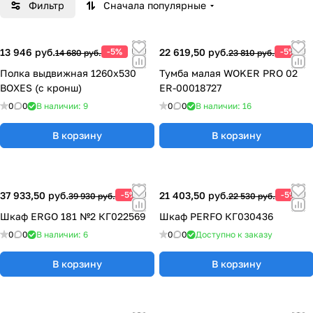
Фильтр
Сначала популярные
специалисты нашей компании помогут реализовать
проект.
Современная металлическая мебель — это основа для
13 946 руб.
-5%
22 619,50 руб.
-5%
14 680 руб.
23 810 руб.
обустройства безопасного и эффективного рабочего
пространства. Правильно и рационально оснащенное
Полка выдвижная 1260х530
Тумба малая WOKER PRO 02
BOXES (с кронш)
ER-00018727
рабочее место помогает сократить временные затраты
на любом производстве, заметно повысить
0
0
В наличии: 9
0
0
В наличии: 16
производительность труда и увеличить скорость
В корзину
В корзину
работы специалистов. Каждое изделие, выпущенное
нашей командой, полностью отвечает современным
принципам организации рабочего пространства,
действующим ГОСТам и мировым стандартам качества.
37 933,50 руб.
-5%
21 403,50 руб.
-5%
39 930 руб.
22 530 руб.
Шкаф ERGO 181 №2 КГ022569
Шкаф PERFO КГ030436
0
0
В наличии: 6
0
0
Доступно к заказу
В корзину
В корзину