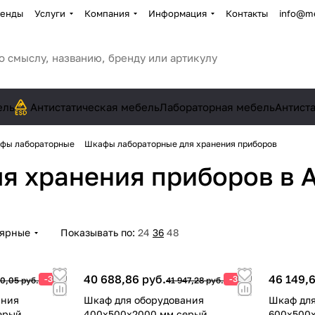
енды
Услуги
Компания
Информация
Контакты
info@me
ель
Антистатическая мебель
Лабораторная мебель
Антист
фы лабораторные
Шкафы лабораторные для хранения приборов
я хранения приборов
в 
лярные
Показывать по:
24
36
48
40 688,86 руб.
46 149,6
-3%
-3%
0,05 руб.
41 947,28 руб.
ания
Шкаф для оборудования
Шкаф для
ерый
400х500х2000 мм серый
600х500