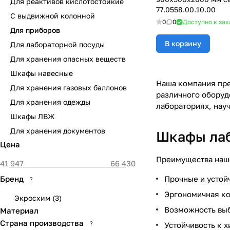
Для реактивов кислотостойкие
77.0558.00.10.00
С выдвижной колонной
0
0
Доступно к зак
Для приборов
В корзину
Для лабораторной посуды
Для хранения опасных веществ
Шкафы навесные
Наша компания пре
Для хранения газовых баллонов
различного оборуд
Для хранения одежды
лабораториях, нау
Шкафы ЛВЖ
Для хранения документов
Шкафы лаб
Цена
Преимущества наш
Бренд
Прочные и устой
?
Эргономичная ко
Экросхим
(
3
)
Возможность выб
Материал
Страна производства
?
Устойчивость к 