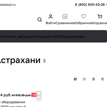
8 (800) 600-43-26
belesd.ru
Войти
Сравнение
Избранное
Корзина
атическая одежда
Оснащение ESD
Оборудование
Астрахани
3
4 руб.
-3%
47 576,95 руб.
 оборудования
х2000 мм серый