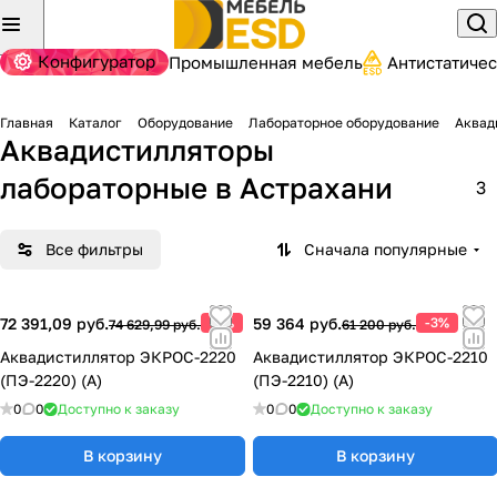
Конфигуратор
Промышленная мебель
Антистатиче
Главная
Каталог
Оборудование
Лабораторное оборудование
Аквад
Аквадистилляторы
лабораторные
в Астрахани
3
Все фильтры
Сначала популярные
72 391,09 руб.
-3%
59 364 руб.
-3%
74 629,99 руб.
61 200 руб.
Аквадистиллятор ЭКРОС-2220
Аквадистиллятор ЭКРОС-2210
(ПЭ-2220) (А)
(ПЭ-2210) (А)
0
0
Доступно к заказу
0
0
Доступно к заказу
В корзину
В корзину