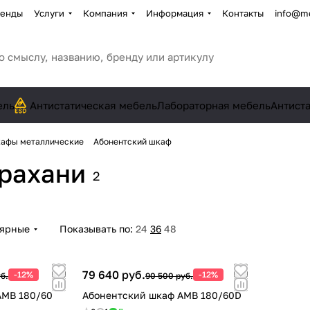
енды
Услуги
Компания
Информация
Контакты
info@me
ель
Антистатическая мебель
Лабораторная мебель
Антист
афы металлические
Абонентский шкаф
трахани
2
лярные
Показывать по:
24
36
48
79 640 руб.
-12%
-12%
б.
90 500 руб.
AMB 180/60
Абонентский шкаф AMB 180/60D