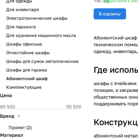
Для одежды
0
1
Доступно к зак
Для инвентаря
В корзину
Электротехнические шкафы
Для паркинга
Для хранения машинного масла
Абонентский шкаф 
Шкафы офисные
техническом помещ
одежду, инвентарь
Огнестойкие шкафы
Шкафы для сумок металлические
Где испол
Шкафы для гаража
Абонентский шкаф
шкафы с ячейками 
Комплектующие
позиции, а закрыва
Цена
общественных зона
поддерживать поря
Бренд
?
Конструкц
Промет
(
2
)
Материал
абонентский метал