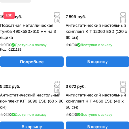
индивидуальным потребностям Заказчика. Все
поставщики материалов и комплектующих тщательно
ESD
19 176 руб.
7 599 руб.
проверяются на качество и соответствуют
необходимым имеющимся стандартам.
Подкатная металлическая
Антистатический настольный
тумба 490x580x610 мм на 3
комплект KIT 12060 ESD (120 х
ящика
60 см)
0
0
Доступно к заказу
0
0
Доступно к заказу
Код:
0121183
Подробнее
В корзину
5 202 руб.
3 672 руб.
Антистатический настольный
Антистатический настольный
комплект KIT 6090 ESD (60 х 90
комплект KIT 4060 ESD (40 х
см)
60 см)
0
0
Доступно к заказу
0
0
Доступно к заказу
В корзину
В корзину