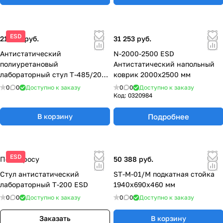
ESD
21 200 руб.
31 253 руб.
Антистатический
N-2000-2500 ESD
полиуретановый
Антистатический напольный
лабораторный стул T-485/200
коврик 2000х2500 мм
ESD
0
0
Доступно к заказу
0
0
Доступно к заказу
Код:
0320984
Подробнее
В корзину
ESD
По запросу
50 388 руб.
Стул антистатический
ST-M-01/M подкатная стойка
лабораторный T-200 ESD
1940x690x460 мм
0
0
Доступно к заказу
0
0
Доступно к заказу
Заказать
В корзину