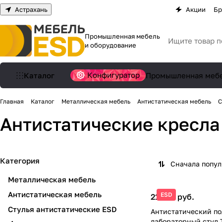
Астрахань
Акции
Бр
Промышленная мебель
и оборудование
Конфигуратор
Каталог
Промышленная меб
Главная
Каталог
Металлическая мебель
Антистатическая мебель
С
Антистатические кресл
Категория
Сначала попу
Металлическая мебель
Антистатическая мебель
ESD
21 200 руб.
Стулья антистатические ESD
Антистатический п
лабораторный стул 