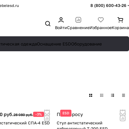
8 (800) 600-43-26
belesd.ru
Войти
Сравнение
Избранное
Корзина
атическая одежда
Оснащение ESD
Оборудование
ESD
0 руб.
По запросу
-3%
28 080 руб.
истатический СПА-4 ESD
Стул антистатический
лабораторный T-200 ESD