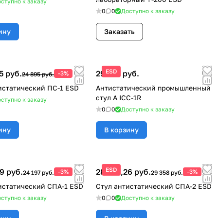
ступно к заказу
0
0
Доступно к заказу
ину
Заказать
ESD
5 руб.
29 414 руб.
-3%
24 895 руб.
истатический ПС-1 ESD
Антистатический промышленный
стул А ICC-1R
ступно к заказу
0
0
Доступно к заказу
ину
В корзину
ESD
9 руб.
28 477,26 руб.
-3%
-3%
24 197 руб.
29 358 руб.
истатический СПА-1 ESD
Стул антистатический СПА-2 ESD
ступно к заказу
0
0
Доступно к заказу