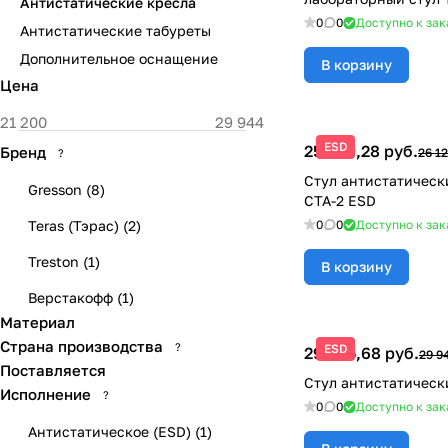
Антистатические кресла
0
0
Доступно к зак
Антистатические табуреты
Дополнительное оснащение
В корзину
Цена
ESD
25 340,28 руб.
Бренд
26 12
?
Стул антистатическ
Gresson
(
8
)
СТА-2 ESD
Teras (Тэрас)
(
2
)
0
0
Доступно к зак
Treston
(
1
)
В корзину
Верстакофф
(
1
)
Материал
Страна производства
?
ESD
29 045,68 руб.
29 9
Поставляется
Стул антистатическ
Исполнение
?
0
0
Доступно к зак
Антистатическое (ESD)
(
1
)