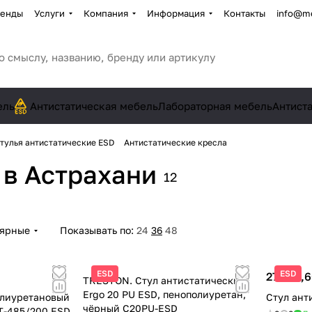
енды
Услуги
Компания
Информация
Контакты
info@me
ель
Антистатическая мебель
Лабораторная мебель
Антист
тулья антистатические ESD
Антистатические кресла
а
в Астрахани
12
лярные
Показывать по:
24
36
48
ESD
ESD
27 237,6
TRESTON. Стул антистатический
Ergo 20 PU ESD, пенополиуретан,
олиуретановый
Стул ант
чёрный C20PU-ESD
T-485/200 ESD