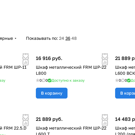
лярные
Показывать по:
24
36
48
16 916 руб.
21 889 р
й FRM ШР-11
Шкаф металлический FRM ШР-22
Шкаф ме
L800
L600 ВС
азу
0
0
Доступно к заказу
0
0
До
В корзину
В корз
21 889 руб.
14 483 р
 FRM 22.5.D
Шкаф металлический FRM ШР-22
Шкаф мет
L600 Т
L200 (дл