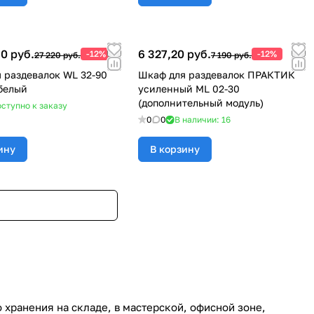
0 руб.
6 327,20 руб.
-12%
-12%
27 220 руб.
7 190 руб.
 раздевалок WL 32-90
Шкаф для раздевалок ПРАКТИК
белый
усиленный ML 02-30
(дополнительный модуль)
ступно к заказу
0
0
В наличии: 16
ину
В корзину
хранения на складе, в мастерской, офисной зоне,