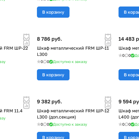
В корзину
В корз
8 786 руб.
14 483 р
й FRM ШР-22
Шкаф металлический FRM ШР-11
Шкаф мет
L300
0
0
До
азу
0
0
Доступно к заказу
В корзину
В корз
9 382 руб.
9 594 ру
й FRM 11.4
Шкаф металлический FRM ШР-12
Шкаф ме
L300 (доп.секция)
L400 (доп
азу
0
0
Доступно к заказу
0
0
До
В корзину
В корз