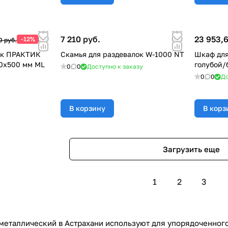
7 210 руб.
23 953,6
-12%
0 руб.
ок ПРАКТИК
Скамья для раздевалок W-1000 NT
Шкаф для
0x500 мм ML
голубой/
0
0
Доступно к заказу
0
0
До
В корзину
В корз
Загрузить еще
1
2
3
еталлический в Астрахани используют для упорядоченного 