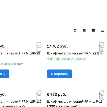
уб.
17 762 руб.
таллический FRM ШР-22
Шкаф металлический FRM 22.8.D
К
0
0
Доступно к заказу
ступно к заказу
ину
В корзину
уб.
6 773 руб.
аллический FRM ШР-117
Шкаф металлический FRM ШР-11
я хранения моб.
L300 (доп.секция)