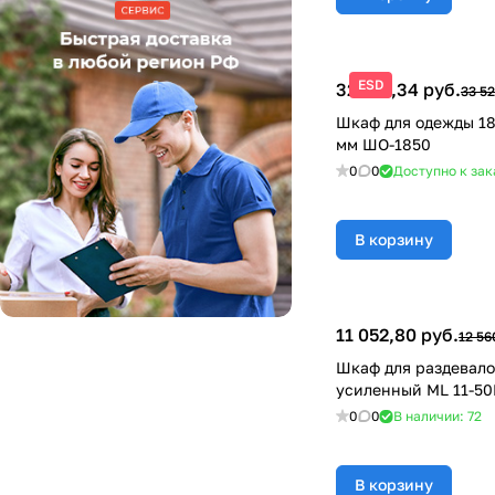
ESD
32 516,34 руб.
33 52
Шкаф для одежды 1
мм ШО-1850
0
0
Доступно к зак
В корзину
11 052,80 руб.
12 56
Шкаф для раздевал
усиленный ML 11-50
0
0
В наличии: 72
В корзину