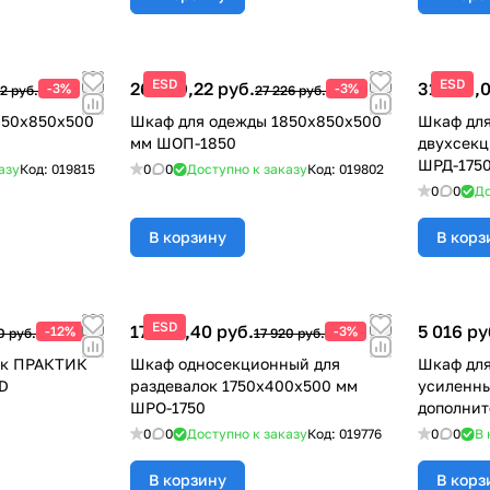
ESD
ESD
26 409,22 руб.
31 393,0
-3%
-3%
2 руб.
27 226 руб.
850х850х500
Шкаф для одежды 1850х850х500
Шкаф для
мм ШОП-1850
двухсекц
ШРД-175
азу
Код:
019815
0
0
Доступно к заказу
Код:
019802
0
0
До
В корзину
В корз
ESD
17 382,40 руб.
5 016 ру
-12%
-3%
0 руб.
17 920 руб.
ок ПРАКТИК
Шкаф односекционный для
Шкаф дл
D
раздевалок 1750х400х500 мм
усиленны
ШРО-1750
дополнит
0
0
Доступно к заказу
Код:
019776
0
0
В 
В корзину
В корз