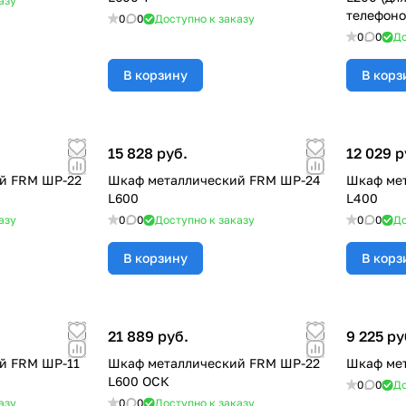
азу
телефоно
0
0
Доступно к заказу
0
0
До
В корзину
В корз
15 828 руб.
12 029 р
й FRM ШР-22
Шкаф металлический FRM ШР-24
Шкаф ме
L600
L400
азу
0
0
Доступно к заказу
0
0
До
В корзину
В корз
21 889 руб.
9 225 ру
й FRM ШР-11
Шкаф металлический FRM ШР-22
Шкаф мет
L600 ОСК
0
0
До
азу
0
0
Доступно к заказу