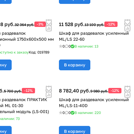
8 руб.
11 528 руб.
-3%
-12%
32 364 руб.
13 100 руб.
 раздевалок
Шкаф для раздевалок усиленный
ионный 1750х600х500 мм
ML/LS 22-60
0
0
0
В наличии: 13
ступно к заказу
Код:
019789
ину
В корзину
б.
8 782,40 руб.
-12%
-12%
5 700 руб.
9 980 руб.
я раздевалок ПРАКТИК
Шкаф для раздевалок усиленный
й ML 01-30
ML/LS-11-40D
ельный модуль (LS-001)
0
0
В наличии: 220
наличии: 73
ину
В корзину