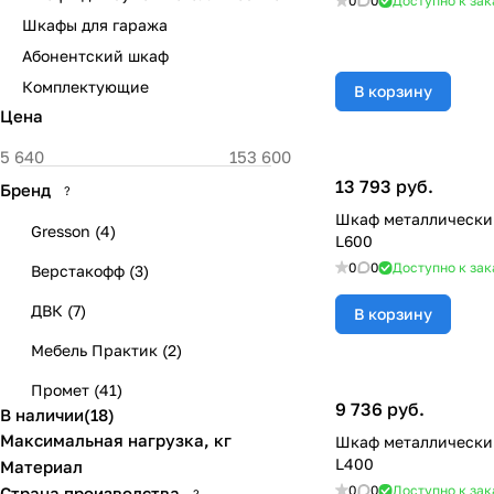
0
0
Доступно к зак
Шкафы для гаража
Абонентский шкаф
Комплектующие
В корзину
Цена
13 793 руб.
Бренд
?
Шкаф металлически
Gresson
(
4
)
L600
0
0
Доступно к зак
Верстакофф
(
3
)
ДВК
(
7
)
В корзину
Мебель Практик
(
2
)
Промет
(
41
)
9 736 руб.
В наличии
(
18
)
Максимальная нагрузка, кг
Шкаф металлически
L400
Материал
0
0
Доступно к зак
Страна производства
?