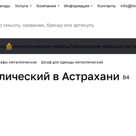
енды
Услуги
Компания
Информация
Контакты
info@me
ель
Антистатическая мебель
Лабораторная мебель
Антист
афы металлические
Шкаф для одежды металлический
ллический
в Астрахани
84