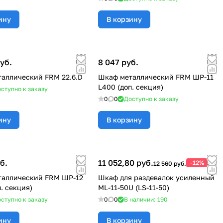
ину
В корзину
уб.
8 047 руб.
аллический FRM 22.6.D
Шкаф металлический FRM ШР-11
L400 (доп. секция)
ступно к заказу
0
0
Доступно к заказу
ину
В корзину
б.
11 052,80 руб.
-12%
12 560 руб.
таллический FRM ШР-12
Шкаф для раздевалок усиленный
. секция)
ML-11-50U (LS-11-50)
ступно к заказу
0
0
В наличии: 190
ину
В корзину