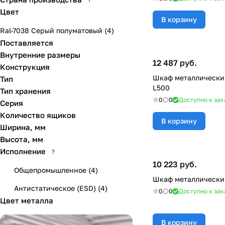
Цвет
В корзину
Ral-7038 Серый полуматовый (
4
)
Поставляется
Внутренние размеры
12 487 руб.
Конструкция
Шкаф металлически
Тип
L500
Тип хранения
0
0
Доступно к зак
Серия
Количество ящиков
В корзину
Ширина, мм
Высота, мм
Исполнение
?
10 223 руб.
Общепромышленное
(
4
)
Шкаф металлически
Антистатическое (ESD)
(
4
)
0
0
Доступно к зак
Цвет металла
В корзину