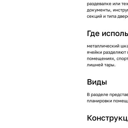
раздевалке или те
документы, инстру
секций и типа двер
Где испол
металлический шка
ячейки разделяют 
помещениях, спорт
лишней тары.
Виды
В разделе предста
планировки помеще
Конструкц