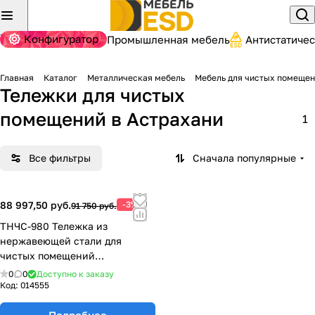
Конфигуратор
Промышленная мебель
Антистатиче
Главная
Каталог
Металлическая мебель
Мебель для чистых помеще
Тележки для чистых
помещений
в Астрахани
1
Все фильтры
Сначала популярные
88 997,50 руб.
-3%
91 750 руб.
ТНЧС-980 Тележка из
нержавеющей стали для
чистых помещений​
980х475х1120
0
0
Доступно к заказу
Код:
014555
Подробнее