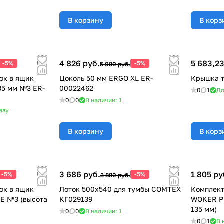
В корзину
В корз
4 826 руб.
5 683,23
-5%
-5%
5 080 руб.
ок в ящик
Цоколь 50 мм ERGO ХL ER-
Крышка т
35 мм №3 ER-
00022462
0
1
До
0
0
В наличии: 1
азу
В корзину
В корз
3 686 руб.
1 805 ру
-5%
-5%
3 880 руб.
ок в ящик
Лоток 500х540 для тумбы COMTEX
Комплект
E №3 (высота
КГ029139
WOKER PR
135 мм)
0
0
В наличии: 1
0
1
В 