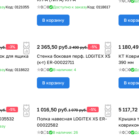
0
0
До
азу
Код:
0121055
0
0
Доступно к заказу
Код:
0118617
В корзину
В корз
2 365,50 руб.
1 180,49
-3%
-5%
руб.
2 490 руб.
ок для ящика
Стенка боковая перф. LOGITEX XS
КТ Коври
(к-т) ER-00022711
390 мм
азу
Код:
0118622
0
0
В наличии: 4
0
0
До
В корзину
В корз
1 016,50 руб.
5 117,72
-5%
-5%
руб.
1 070 руб.
035532
Полка навесная LOGITEX XS ER-
Крышка т
00022582
ковриком
азу
0
1
В наличии: 26
0
0
До