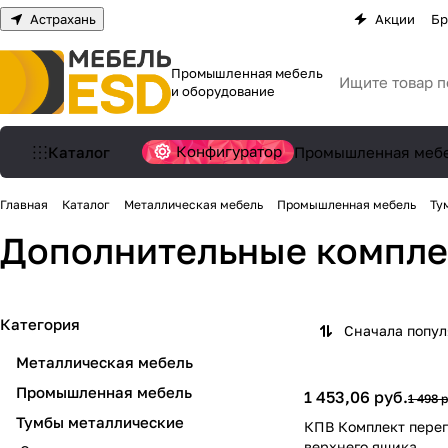
Астрахань
Акции
Бр
Промышленная мебель
и оборудование
Конфигуратор
Каталог
Промышленная меб
Главная
Каталог
Металлическая мебель
Промышленная мебель
Ту
Дополнительные компл
Категория
Сначала попу
Металлическая мебель
Промышленная мебель
1 453,06 руб.
1 498 
Тумбы металлические
КПВ Комплект перег
верхнего ящика