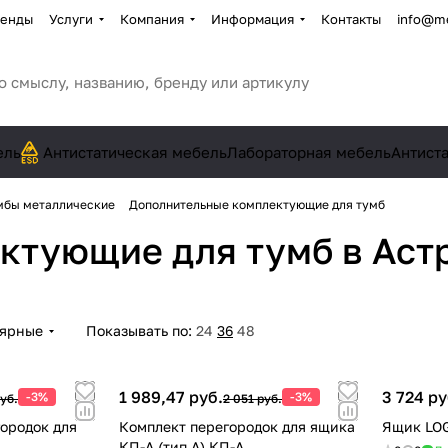
енды
Услуги
Компания
Информация
Контакты
info@me
ель
Антистатическая мебель
Лабораторная мебель
Антист
мбы металлические
Дополнительные комплектующие для тумб
ектующие для тумб
в Аст
лярные
Показывать по:
24
36
48
1 989,47 руб.
3 724 ру
-3%
-3%
руб.
2 051 руб.
ородок для
Комплект перегородок для ящика
Ящик LOG
КП-А (тип А) КП-А