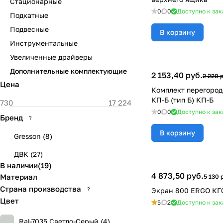
Стационарные
0
0
Доступно к зак
Подкатные
Подвесные
В корзину
Инструментальные
Увеличенные драйверы
Дополнительные комплектующие
2 153,40 руб.
2 220 
Цена
Комплект перегород
КП-Б (тип Б) КП-Б
0
0
Доступно к зак
Бренд
?
В корзину
Gresson
(
8
)
ДВК
(
27
)
В наличии
(
19
)
4 873,50 руб.
Материал
5 130 
Страна производства
?
Экран 800 ERGO КГ
Цвет
5
2
Доступно к зак
Ral-7035 Светло-Серый (
4
)