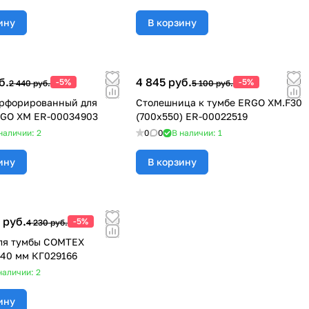
ину
В корзину
б.
4 845 руб.
-5%
-5%
2 440 руб.
5 100 руб.
ерфорированный для
Столешница к тумбе ERGO XM.F30
RGO ХМ ER-00034903
(700x550) ER-00022519
наличии: 2
0
0
В наличии: 1
ину
В корзину
 руб.
-5%
4 230 руб.
ля тумбы COMTEX
40 мм КГ029166
наличии: 2
ину