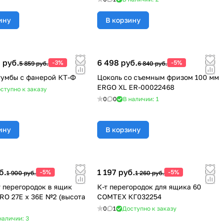
ину
В корзину
 руб.
6 498 руб.
-3%
-5%
5 859 руб.
6 840 руб.
умбы с фанерой КТ-Ф
Цоколь со съемным фризом 100 мм
ERGO ХL ER-00022468
ступно к заказу
0
0
В наличии: 1
ину
В корзину
б.
1 197 руб.
-5%
-5%
1 900 руб.
1 260 руб.
 перегородок в ящик
К-т перегородок для ящика 60
O 27E х 36E №2 (высота
COMTEX КГ032254
0
1
Доступно к заказу
наличии: 3