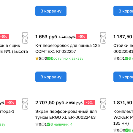
В корзину
В корз
1 653 руб.
1 187,50
-5%
-5%
1 740 руб.
ок в ящик
К-т перегородок для ящика 125
Стойки пе
E №1 (высота
COMTEX1 КГ032257
0002258
5
3
Доступно к заказу
0
1
В 
В корзину
В корз
2 707,50 руб.
1 871,50
-5%
-5%
уб.
2 850 руб.
тора-1
Экран перфорированный для
Комплект
тумбы ERGO XL ER-00022463
WOKER PR
135 мм)
азу
0
1
В наличии: 4
0
0
В 