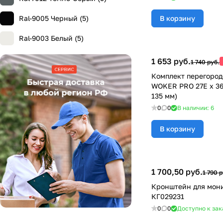
Ral-9005 Черный (
5
)
В корзину
Ral-9003 Белый (
5
)
1 653 руб.
1 740 руб.
Комплект перегород
WOKER PRO 27E х 36
135 мм)
0
0
В наличии: 6
В корзину
1 700,50 руб.
1 790 р
Кронштейн для мони
КГ029231
0
0
Доступно к зак