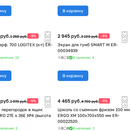
ину
В корзину
 руб.
2 945 руб.
-5%
-5%
1 250 руб.
3 100 руб.
рф. 700 LOGITEX (к-т) ER-
Экран для тумб SMART M ER-
1
00034939
наличии: 10
0
1
В наличии: 4
ину
В корзину
 руб.
4 465 руб.
-5%
-5%
1 970 руб.
4 700 руб.
 перегородок в ящик
Цоколь со съемным фризом 100 мм
O 27E х 36E №4 (высота
ERGO ХМ 100x700x550 мм ER-
00022520
наличии: 2
0
0
В наличии: 2