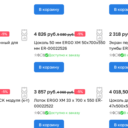
В корзину
В корз
4 826 руб.
2 318 ру
-5%
-5%
5 080 руб.
нный для
Цоколь 50 мм ERGO ХМ 50x700x550
Экран п
мм ER-00022526
тумбы E
0
1
Доступно к заказу
0
0
В 
В корзину
В корз
3 857 руб.
4 018,50
-5%
-5%
4 060 руб.
K модуля (к-т)
Лоток ERGO ХМ 33 x 700 x 550 ER-
Цоколь д
00022522
47x500x5
0
1
Доступно к заказу
0
1
В 
В корзину
В корз