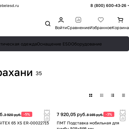
8 (800) 600-43-26
belesd.ru
Войти
Сравнение
Избранное
Корзина
атическая одежда
Оснащение ESD
Оборудование
рахани
35
б.
7 920,05 руб.
-5%
-3%
3 920 руб.
8 165 руб.
ITEX 65 XS ER-00022715
ПМТ Подставка мобильная для
тумбы 505х595 мм