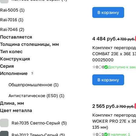
Ral-5005 (
1
)
В корзину
Ral-7016 (
1
)
Ral-7046 (
2
)
Поставляется
4 484 руб.
4 720 руб.
Толщина столешницы, мм
Комплект перегород
Тип колес
COMBAT 23Е х 36Е 1
Конструкция
00025000
Серия
0
0
Доступно к зак
Исполнение
?
В корзину
Общепромышленное
(
1
)
Антистатическое (ESD)
(
1
)
Длина, мм
2 565 руб.
2 700 руб.
Цвет металла
Комплект перегород
WOKER PRO 27E х 36
Ral-7035 Светло-Серый (
5
)
135 мм)
0
1
В наличии: 1
Ral-7012 Темно-Серый (
5
)