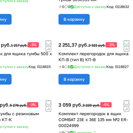
ступно к заказу
0
0
Доступно к заказу
Код:
0118632
ину
В корзину
 руб.
2 251,37 руб.
-3%
-3%
1 217 руб.
2 321 руб.
к для ящика тумбы 500 х
Комплект перегородок для ящика
КП-В (тип В) КП-В
ступно к заказу
Код:
0118615
0
1
Доступно к заказу
Код:
0118627
ину
В корзину
 руб.
3 059 руб.
-3%
-5%
5 276 руб.
3 220 руб.
умбы с резиновым
Комплект перегородок в ящик
 КТ-К
COMBAT 23Е х 36Е 135 мм №2 ER-
00024999
ступно к заказу
0
1
В наличии: 2