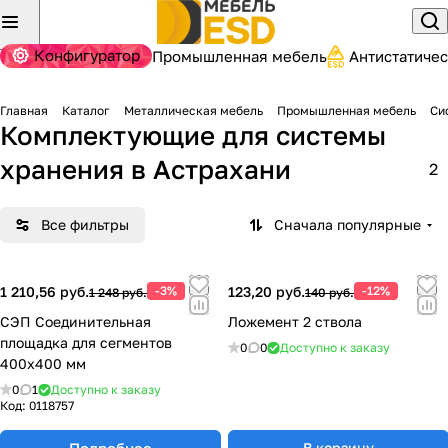
Конфигуратор
Промышленная мебель
Антистатиче
Главная
Каталог
Металлическая мебель
Промышленная мебель
Си
Комплектующие для системы
хранения
в Астрахани
2
Все фильтры
Сначала популярные
1 210,56 руб.
-3%
123,20 руб.
-12%
1 248 руб.
140 руб.
СЭП Соединительная
Ложемент 2 ствола
площадка для сегментов
0
0
Доступно к заказу
400х400 мм
0
1
Доступно к заказу
Код:
0118757
Подробнее
В корзину