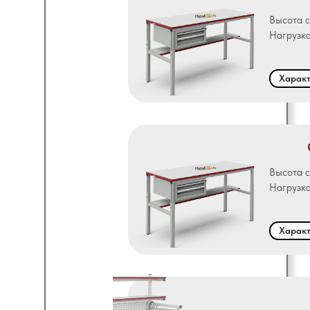
Высота 
Нагрузка
Характ
Высота 
Нагрузка
Характ