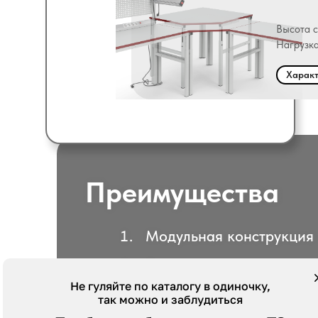
Высота 
Нагрузка
Характ
Преимущества
Модульная конструкция
Большое количество до
Не гуляйте по каталогу в одиночку,
Выбор размера
так можно и заблудиться