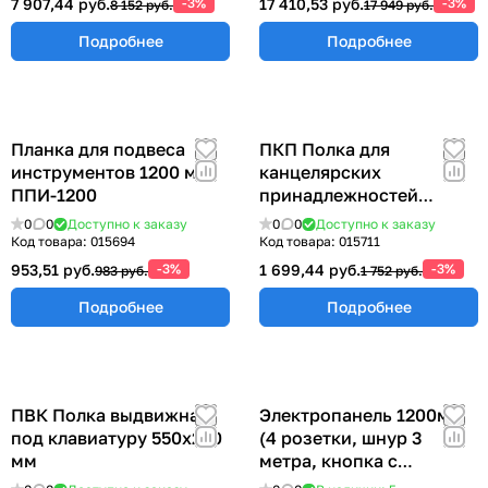
7 907,44 руб.
-3%
17 410,53 руб.
-3%
8 152 руб.
17 949 руб.
Подробнее
Подробнее
Планка для подвеса
ПКП Полка для
инструментов 1200 мм
канцелярских
ППИ-1200
принадлежностей
300х100 мм
0
0
Доступно к заказу
0
0
Доступно к заказу
Код товара:
015694
Код товара:
015711
953,51 руб.
-3%
1 699,44 руб.
-3%
983 руб.
1 752 руб.
Подробнее
Подробнее
ПВК Полка выдвижная
Электропанель 1200мм
под клавиатуру 550х250
(4 розетки, шнур 3
мм
метра, кнопка с
индикацией питания)