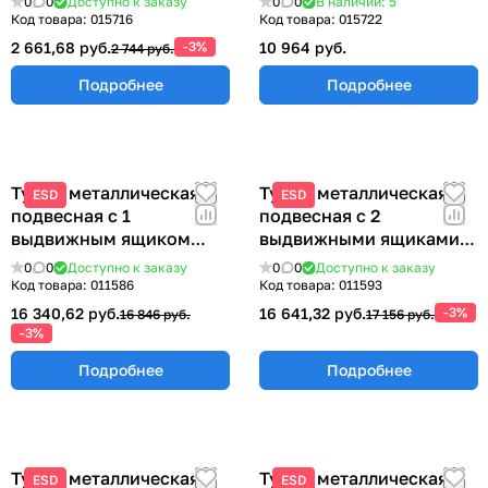
0
0
Доступно к заказу
0
0
В наличии: 5
ЭПА-1200
Код товара:
015716
Код товара:
015722
2 661,68 руб.
-3%
10 964 руб.
2 744 руб.
Подробнее
Подробнее
Тумба металлическая
Тумба металлическая
ESD
ESD
подвесная с 1
подвесная с 2
выдвижным ящиком
выдвижными ящиками
ТПМ-1
233х580х490 мм ТПМ-2
0
0
Доступно к заказу
0
0
Доступно к заказу
Код товара:
011586
Код товара:
011593
16 340,62 руб.
16 641,32 руб.
-3%
16 846 руб.
17 156 руб.
-3%
Подробнее
Подробнее
Тумба металлическая
Тумба металлическая
ESD
ESD