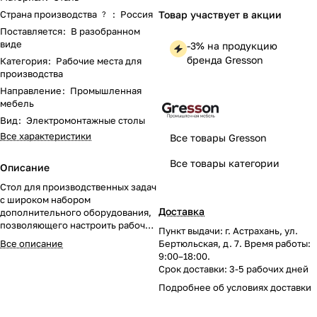
Страна производства
:
Россия
Товар участвует в акции
?
Поставляется
:
В разобранном
виде
-3% на продукцию
бренда Gresson
Категория
:
Рабочие места для
производства
Направление
:
Промышленная
мебель
Вид
:
Электромонтажные столы
Все характеристики
Все товары Gresson
Все товары категории
Описание
Стол для производственных задач
с широком набором
Доставка
дополнительного оборудования,
позволяющего настроить рабочее
Пункт выдачи: г. Астрахань, ул.
место под производственные
Все описание
Бертюльская, д. 7. Время работы:
цели конкретного участка
9:00–18:00.
предприятия.
Срок доставки: 3-5 рабочих дней
Подробнее об
условиях доставки