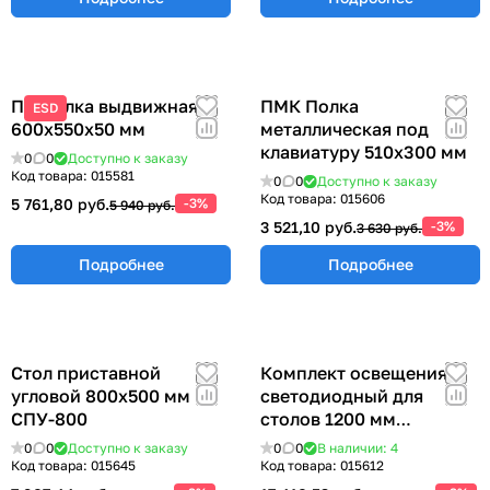
ПВ Полка выдвижная
ПМК Полка
ESD
600х550х50 мм
металлическая под
клавиатуру 510х300 мм
0
0
Доступно к заказу
Код товара:
015581
0
0
Доступно к заказу
Код товара:
015606
5 761,80 руб.
-3%
5 940 руб.
3 521,10 руб.
-3%
3 630 руб.
Подробнее
Подробнее
Стол приставной
Комплект освещения
угловой 800х500 мм
светодиодный для
СПУ-800
столов 1200 мм
КОС-1200
0
0
Доступно к заказу
0
0
В наличии: 4
Код товара:
015645
Код товара:
015612