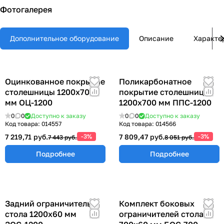
Фотогалерея
Дополнительное оборудование
Описание
Характе
Оцинкованное покрытие
Поликарбонатное
столешницы 1200х700
покрытие столешницы
мм ОЦ-1200
1200х700 мм ППС-1200
0
0
Доступно к заказу
0
0
Доступно к заказу
Код товара:
014557
Код товара:
014566
7 219,71 руб.
-3%
7 809,47 руб.
-3%
7 443 руб.
8 051 руб.
Подробнее
Подробнее
Задний ограничитель
Комплект боковых
стола 1200х60 мм
ограничителей стола