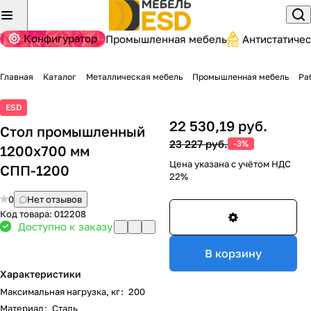
Конфигуратор
Промышленная мебель
Антистатиче
Главная
Каталог
Металлическая мебель
Промышленная мебель
Ра
ESD
22 530,19 руб.
Стол промышленный
23 227 руб.
-3%
1200x700 мм
Цена указана с учётом НДС
СПП-1200
22%
0
Нет отзывов
Код товара:
012208
Доступно к заказу
В корзину
Характеристики
Максимальная нагрузка, кг
:
200
Материал
:
Сталь