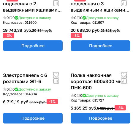
подвесная с 2
подвесная с 3
выдвижными ящиками
выдвижными ящиками
355х580х490 мм.
355х580х490 мм. ТПМ-3
0
0
Доступно к заказу
0
0
Доступно к заказу
ТПМ-2Б
Код товара:
011600
Код товара:
011607
19 743,38 руб.
20 688,16 руб.
20 354 руб.
21 328 руб.
-3%
-3%
Подробнее
Подробнее
Электропанель с 6
Полка наклонная
розетками ЭП-6
короткая 600х300 мм
ПНК-600
0
0
Доступно к заказу
Код товара:
014804
0
0
Доступно к заказу
Код товара:
015727
6 719,19 руб.
-3%
6 927 руб.
5 165,25 руб.
-3%
5 325 руб.
Подробнее
Подробнее