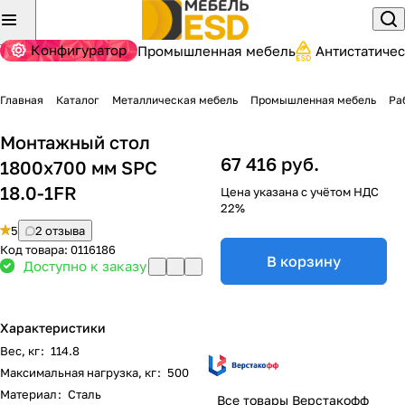
Конфигуратор
Промышленная мебель
Антистатиче
Главная
Каталог
Металлическая мебель
Промышленная мебель
Ра
Монтажный стол
67 416 руб.
1800х700 мм SPC
18.0-1FR
Цена указана с учётом НДС
22%
5
2 отзыва
Код товара:
0116186
В корзину
Доступно к заказу
Характеристики
Вес, кг
:
114.8
Максимальная нагрузка, кг
:
500
Материал
:
Сталь
Все товары Верстакофф