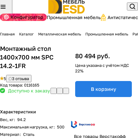
Конфигуратор
Промышленная мебель
Антистатиче
Главная
Каталог
Металлическая мебель
Промышленная мебель
Ра
Монтажный стол
80 494 руб.
1400х700 мм SPC
14.2-1FR
Цена указана с учётом НДС
22%
5
3 отзыва
Код товара:
0116165
В корзину
Доступно к заказу
Характеристики
Вес, кг
:
94.2
Максимальная нагрузка, кг
:
500
Материал
:
Сталь
Все товары Верстакофф