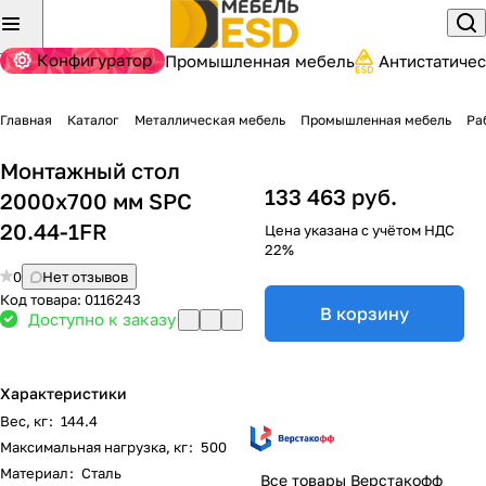
Конфигуратор
Промышленная мебель
Антистатиче
Главная
Каталог
Металлическая мебель
Промышленная мебель
Ра
Монтажный стол
133 463 руб.
2000х700 мм SPC
20.44-1FR
Цена указана с учётом НДС
22%
0
Нет отзывов
Код товара:
0116243
В корзину
Доступно к заказу
Характеристики
Вес, кг
:
144.4
Максимальная нагрузка, кг
:
500
Материал
:
Сталь
Все товары Верстакофф