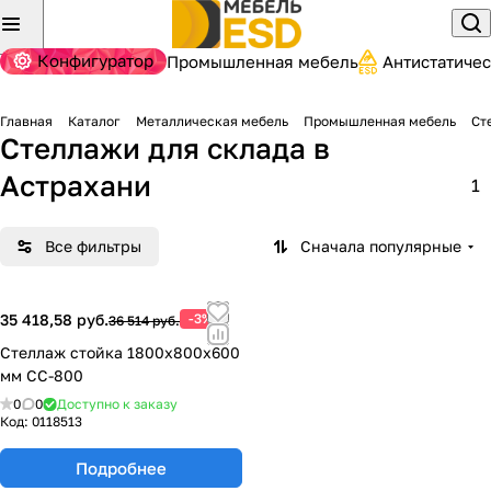
Конфигуратор
Промышленная мебель
Антистатиче
Главная
Каталог
Металлическая мебель
Промышленная мебель
Ст
Стеллажи для склада
в
Астрахани
1
Все фильтры
Сначала популярные
35 418,58 руб.
-3%
36 514 руб.
Стеллаж стойка 1800х800х600
мм СC-800
0
0
Доступно к заказу
Код:
0118513
Подробнее