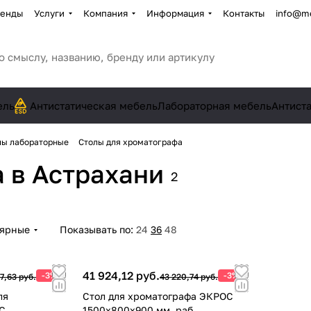
енды
Услуги
Компания
Информация
Контакты
info@me
ель
Антистатическая мебель
Лабораторная мебель
Антист
лы лабораторные
Столы для хроматографа
а
в Астрахани
2
лярные
Показывать по:
24
36
48
41 924,12 руб.
-3%
-3%
7,63 руб.
43 220,74 руб.
ля
Стол для хроматографа ЭКРОС
С
1500х800х900 мм, раб.