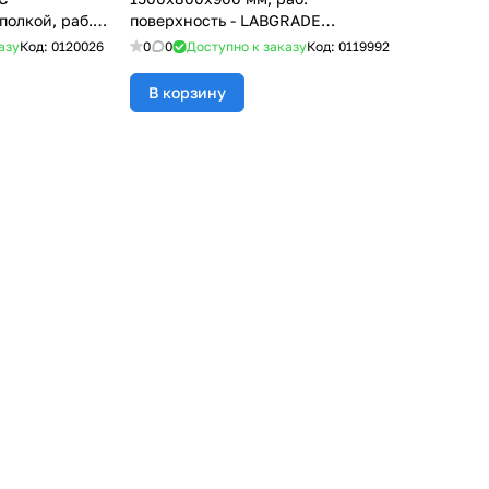
полкой, раб.
поверхность - LABGRADE
ИНАТ СЕРЫЙ
77.0066.10.08
азу
Код:
0120026
0
0
Доступно к заказу
Код:
0119992
В корзину