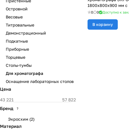
Пристенные
1800х800х900 мм с 
Островной
поверхность - ЛАМ
0
0
Доступно к зак
Весовые
В корзину
Титровальные
Демонстрационный
Подкатные
Приборные
Торцевые
Столы-тумбы
Для хроматографа
Оснащение лабораторных столов
Цена
Бренд
?
Экросхим
(
2
)
Материал