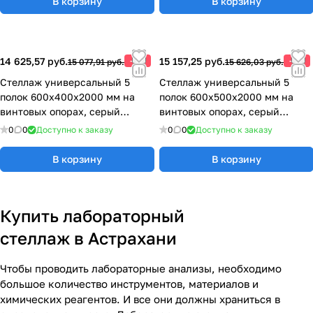
В корзину
В корзину
14 625,57 руб.
-3%
15 157,25 руб.
-3%
15 077,91 руб.
15 626,03 руб.
Стеллаж универсальный 5
Стеллаж универсальный 5
полок 600х400х2000 мм на
полок 600х500х2000 мм на
винтовых опорах, серый
винтовых опорах, серый
металл 77.0370.12.00
металл 77.0370.13.00
0
0
Доступно к заказу
0
0
Доступно к заказу
В корзину
В корзину
Купить лабораторный
стеллаж в Астрахани
Чтобы проводить лабораторные анализы, необходимо
большое количество инструментов, материалов и
химических реагентов. И все они должны храниться в