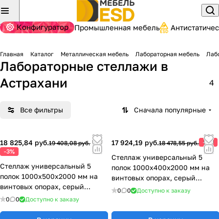
Конфигуратор
Промышленная мебель
Антистатиче
Главная
Каталог
Металлическая мебель
Лабораторная мебель
Лаб
Лабораторные стеллажи
в
Астрахани
4
Все фильтры
Сначала популярные
18 825,84 руб.
17 924,19 руб.
-3%
19 408,08 руб.
18 478,55 руб.
-3%
Стеллаж универсальный 5
Стеллаж универсальный 5
полок 1000х400х2000 мм на
полок 1000х500х2000 мм на
винтовых опорах, серый
винтовых опорах, серый
металл 77.0371.12.00
0
0
Доступно к заказу
металл 77.0371.13.00
0
0
Доступно к заказу