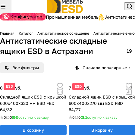
Конфигуратор
Промышленная мебель
Антистатиче
Главная
Каталог
Антистатическое оснащение
Антистатические емко
Антистатические складные
ящики ESD
в Астрахани
19
Все фильтры
Сначала популярные
ESD
ESD
8 150 руб.
7 800 руб.
Складной ящик ESD с крышкой
Складной ящик ESD с крышкой
600x400x320 мм ESD FBD
600x400x270 мм ESD FBD
64/32
64/27
0
0
Доступно к заказу
0
0
Доступно к заказу
В корзину
В корзину