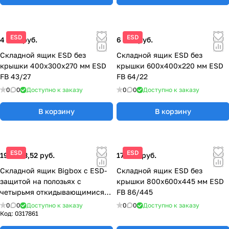
ESD
ESD
4 940 руб.
6 194 руб.
Складной ящик ESD без
Складной ящик ESD без
крышки 400x300x270 мм ESD
крышки 600x400x220 мм ESD
FB 43/27
FB 64/22
0
0
Доступно к заказу
0
0
Доступно к заказу
В корзину
В корзину
ESD
ESD
196 433,52 руб.
17 600 руб.
Складной ящик Bigbox с ESD-
Складной ящик ESD без
защитой на полозьях с
крышки 800x600x445 мм ESD
четырьмя откидывающимися
FB 86/445
стенками 1200x800x1000 мм
0
0
Доступно к заказу
0
0
Доступно к заказу
ESD KLK 1208K
Код:
0317861