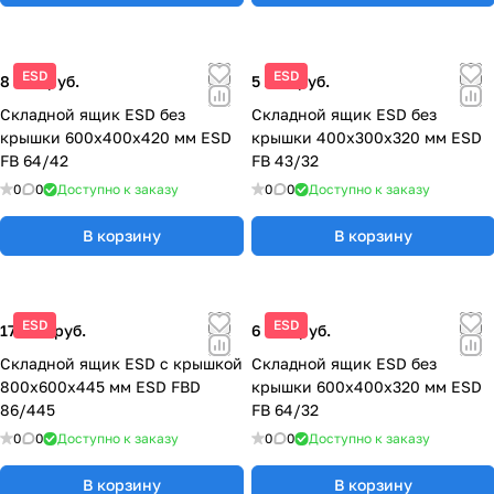
ESD
ESD
8 300 руб.
5 200 руб.
Складной ящик ESD без
Складной ящик ESD без
крышки 600x400x420 мм ESD
крышки 400x300x320 мм ESD
FB 64/42
FB 43/32
0
0
Доступно к заказу
0
0
Доступно к заказу
В корзину
В корзину
ESD
ESD
17 600 руб.
6 920 руб.
Складной ящик ESD с крышкой
Складной ящик ESD без
800x600x445 мм ESD FBD
крышки 600x400x320 мм ESD
86/445
FB 64/32
0
0
Доступно к заказу
0
0
Доступно к заказу
В корзину
В корзину