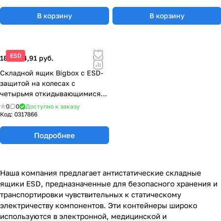
В корзину
В корзину
ESD
189 934,91 руб.
Складной ящик Bigbox с ESD-
защитой на колесах с
четырьмя откидывающимися
стенками 1200x800x1000 мм
0
0
Доступно к заказу
ESD KLK 1208R
Код:
0317866
Подробнее
Наша компания предлагает антистатические складные
ящики ESD, предназначенные для безопасного хранения и
транспортировки чувствительных к статическому
электричеству компонентов. Эти контейнеры широко
используются в электронной, медицинской и