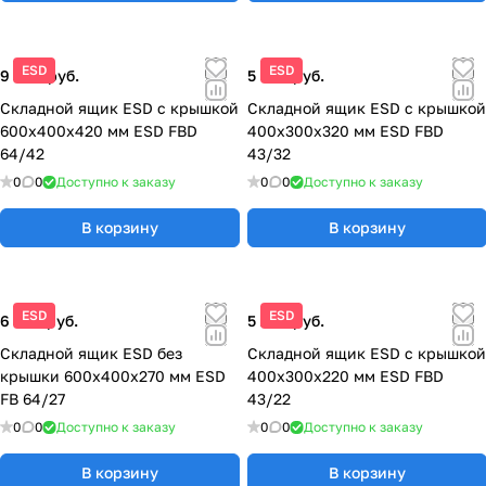
ESD
ESD
9 600 руб.
5 950 руб.
Складной ящик ESD с крышкой
Складной ящик ESD с крышкой
600x400x420 мм ESD FBD
400x300x320 мм ESD FBD
64/42
43/32
0
0
Доступно к заказу
0
0
Доступно к заказу
В корзину
В корзину
ESD
ESD
6 560 руб.
5 200 руб.
Складной ящик ESD без
Складной ящик ESD с крышкой
крышки 600x400x270 мм ESD
400x300x220 мм ESD FBD
FB 64/27
43/22
0
0
Доступно к заказу
0
0
Доступно к заказу
В корзину
В корзину