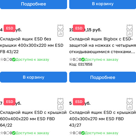
Подробнее
В корзину
ESD
ESD
4 550 руб.
190 189,15 руб.
Складной ящик ESD без
Складной ящик Bigbox с ESD-
крышки 400x300x220 мм ESD
защитой на ножках с четырьмя
FB 43/22
откидывающимися стенками
1200x800x1000 мм ESD KLK
0
0
Доступно к заказу
0
0
Доступно к заказу
1208
Код:
0317858
Подробнее
В корзину
ESD
ESD
7 420 руб.
5 700 руб.
Складной ящик ESD с крышкой
Складной ящик ESD с крышкой
600x400x220 мм ESD FBD
400x300x270 мм ESD FBD
64/22
43/27
0
0
Доступно к заказу
0
0
Доступно к заказу