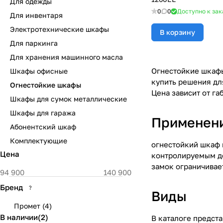
Для одежды
0
0
Доступно к зак
Для инвентаря
Электротехнические шкафы
В корзину
Для паркинга
Для хранения машинного масла
Огнестойкие шкафы
Шкафы офисные
купить решения дл
Огнестойкие шкафы
Цена зависит от га
Шкафы для сумок металлические
Шкафы для гаража
Применен
Абонентский шкаф
Комплектующие
огнестойкий шкаф и
Цена
контролируемым до
замок ограничивает
Бренд
?
Виды
Промет
(
4
)
В наличии
(
2
)
В каталоге предст