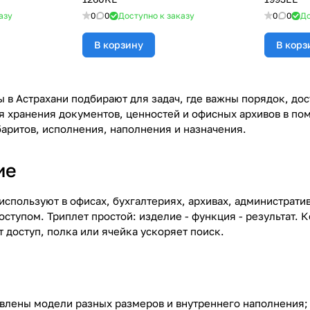
азу
0
0
Доступно к заказу
0
0
До
В корзину
В корз
 в Астрахани подбирают для задач, где важны порядок, дос
я хранения документов, ценностей и офисных архивов в по
баритов, исполнения, наполнения и назначения.
ие
спользуют в офисах, бухгалтериях, архивах, административ
ступом. Триплет простой: изделие - функция - результат.
 доступ, полка или ячейка ускоряет поиск.
авлены модели разных размеров и внутреннего наполнения; 