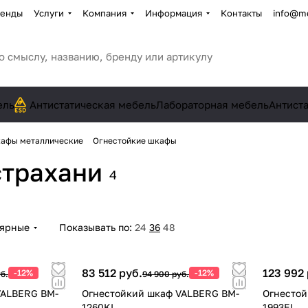
енды
Услуги
Компания
Информация
Контакты
info@me
ель
Антистатическая мебель
Лабораторная мебель
Антист
афы металлические
Огнестойкие шкафы
страхани
4
лярные
Показывать по:
24
36
48
83 512 руб.
123 992 
-12%
-12%
б.
94 900 руб.
VALBERG BM-
Огнестойкий шкаф VALBERG BM-
Огнестой
1260KL
1993EL