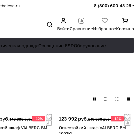
8 (800) 600-43-26
belesd.ru
Войти
Сравнение
Избранное
Корзина
атическая одежда
Оснащение ESD
Оборудование
руб.
123 992 руб.
-12%
-12%
140 900 руб.
140 900 руб.
кий шкаф VALBERG BM-
Огнестойкий шкаф VALBERG BM-
1993KL