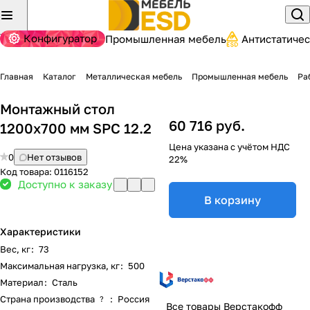
Конфигуратор
Промышленная мебель
Антистатиче
Главная
Каталог
Металлическая мебель
Промышленная мебель
Ра
Монтажный стол
60 716 руб.
1200x700 мм SPC 12.2
Цена указана с учётом НДС
0
Нет отзывов
22%
Код товара:
0116152
Доступно к заказу
В корзину
Характеристики
Вес, кг
:
73
Максимальная нагрузка, кг
:
500
Материал
:
Сталь
Страна производства
:
Россия
?
Все товары Верстакофф