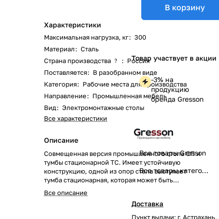
В корзину
Характеристики
Максимальная нагрузка, кг
:
300
Материал
:
Сталь
Товар участвует в акции
Страна производства
:
Россия
?
Поставляется
:
В разобранном виде
-3% на
Категория
:
Рабочие места для производства
продукцию
Направление
:
Промышленная мебель
бренда Gresson
Вид
:
Электромонтажные столы
Все характеристики
Описание
Все товары Gresson
Совмещенная версия промышленного стола СП и
тумбы стационарной ТС. Имеет устойчивую
Все товары категории
конструкцию, одной из опор стола выступает
тумба стационарная, которая может быть
установлена с левой и с правой стороны.
Все описание
Доставка
Пункт выдачи: г. Астрахань,