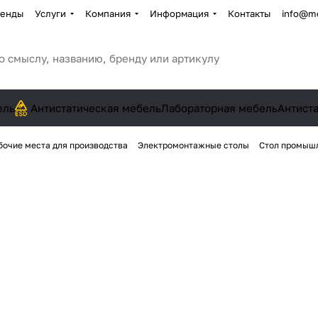
енды
Услуги
Компания
Информация
Контакты
info@me
ель
Антистатическая мебель
Лабораторная мебель
Антист
бочие места для производства
Электромонтажные столы
Стол промыш