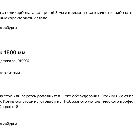
го поликарбоната толщиной 3 мм и применяется в качестве рабочего
ных характеристик стола.
Петербурге
к 1500 мм
д товара:
019087
етло-Серый
а стол или верстак дополнительного оборудования. Стойки имеют па
е. Комплект стоек изготовлен из П-образного металлического профи
й краской
Петербурге