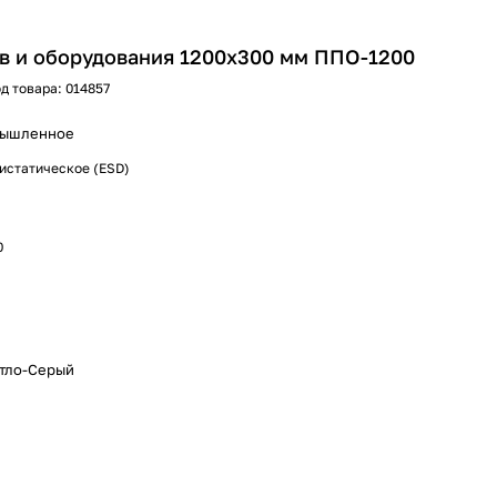
в и оборудования 1200х300 мм ППО-1200
д товара:
014857
ышленное
истатическое (ESD)
0
етло-Серый