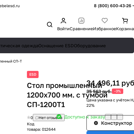
8 (800) 600-43-26
belesd.ru
Войти
Сравнение
Избранное
Корзина
атическая одежда
Оснащение ESD
Оборудование
ленный СП-Т
ESD
34 496,11 руб
Стол промышленный
35 563 руб.
-3%
1200x700 мм. с тумбой
Цена указана с учётом 
СП-1200Т1
22%
Доступно к заказу
0
Нет отзывов
Конструктор
Код
товара:
012644