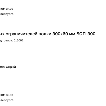
ном виде
Петербурге
ых ограничителей полки 300х60 мм БОП-300
д товара:
015092
етло-Серый
ном виде
Петербурге