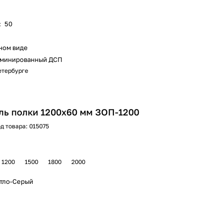
:
50
ном виде
минированный ДСП
Петербурге
ль полки 1200х60 мм ЗОП-1200
д товара:
015075
1200
1500
1800
2000
етло-Серый