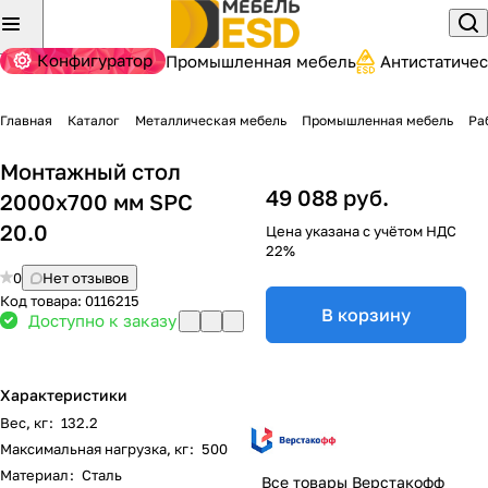
Конфигуратор
Промышленная мебель
Антистатиче
Главная
Каталог
Металлическая мебель
Промышленная мебель
Ра
Монтажный стол
49 088 руб.
2000x700 мм SPC
20.0
Цена указана с учётом НДС
22%
0
Нет отзывов
Код товара:
0116215
В корзину
Доступно к заказу
Характеристики
Вес, кг
:
132.2
Максимальная нагрузка, кг
:
500
Материал
:
Сталь
Все товары Верстакофф