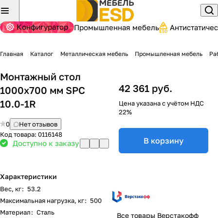
Конфигуратор
Промышленная мебель
Антистатиче
Главная
Каталог
Металлическая мебель
Промышленная мебель
Ра
Монтажный стол
42 361 руб.
1000х700 мм SPC
10.0-1R
Цена указана с учётом НДС
22%
0
Нет отзывов
Код товара:
0116148
В корзину
Доступно к заказу
Характеристики
Вес, кг
:
53.2
Максимальная нагрузка, кг
:
500
Материал
:
Сталь
Все товары Верстакофф