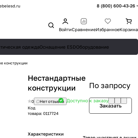
8 (800) 600-43-26
belesd.ru
Войти
Сравнение
Избранное
Корзина
атическая одежда
Оснащение ESD
Оборудование
е конструкции
Нестандартные
По запросу
конструкции
Доступно к заказу
0
Нет отзывов
Заказать
Код
товара:
0117724
Характеристики
Товар участвует в акции