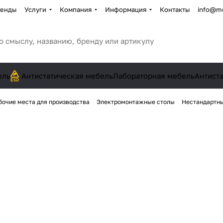
енды
Услуги
Компания
Информация
Контакты
info@me
ель
Антистатическая мебель
Лабораторная мебель
Антист
бочие места для производства
Электромонтажные столы
Нестандартны