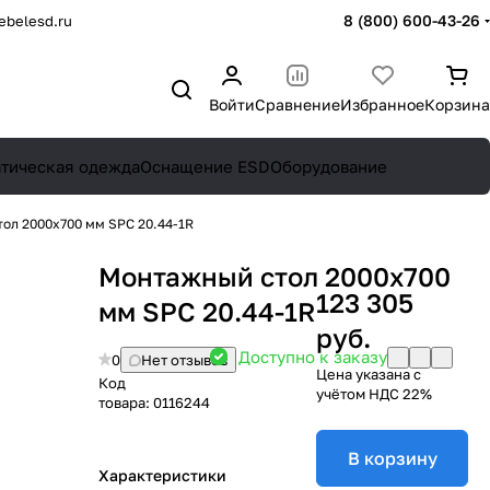
8 (800) 600-43-26
belesd.ru
Войти
Сравнение
Избранное
Корзина
атическая одежда
Оснащение ESD
Оборудование
ол 2000х700 мм SPC 20.44-1R
Монтажный стол 2000х700
123 305
мм SPC 20.44-1R
руб.
Доступно к заказу
0
Нет отзывов
Цена указана с
Код
учётом НДС 22%
товара:
0116244
В корзину
Характеристики