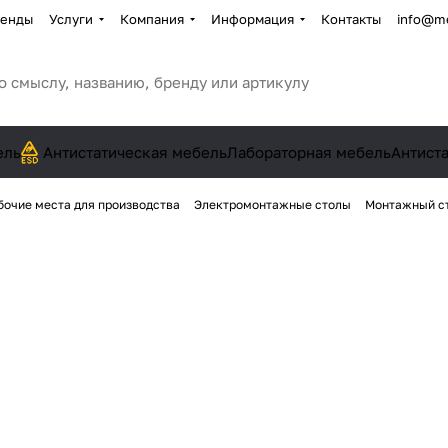
енды
Услуги
Компания
Информация
Контакты
info@me
ель
Антистатическая мебель
Лабораторная мебель
Антист
бочие места для производства
Электромонтажные столы
Монтажный ст