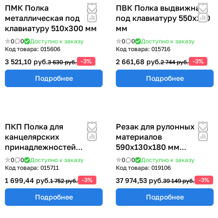
ПМК Полка
ПВК Полка выдвижная
металлическая под
под клавиатуру 550х250
клавиатуру 510х300 мм
мм
0
0
Доступно к заказу
0
0
Доступно к заказу
Код товара:
015606
Код товара:
015716
3 521,10 руб.
-3%
2 661,68 руб.
-3%
3 630 руб.
2 744 руб.
Подробнее
Подробнее
ПКП Полка для
Резак для рулонных
канцелярских
материалов
принадлежностей
590х130х180 мм
300х100 мм
РРМ-600
0
0
Доступно к заказу
0
0
Доступно к заказу
Код товара:
015711
Код товара:
019106
1 699,44 руб.
-3%
37 974,53 руб.
-3%
1 752 руб.
39 149 руб.
Подробнее
Подробнее