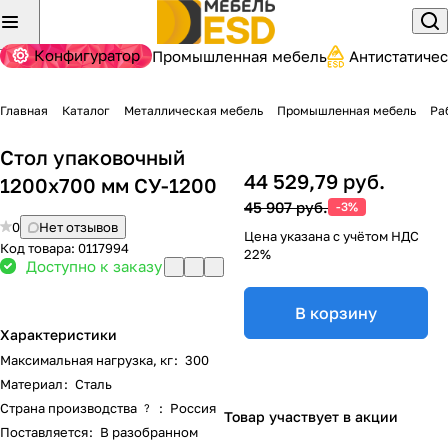
Конфигуратор
Промышленная мебель
Антистатиче
Главная
Каталог
Металлическая мебель
Промышленная мебель
Ра
Стол упаковочный
44 529,79 руб.
1200х700 мм СУ-1200
45 907 руб.
-3%
0
Нет отзывов
Цена указана с учётом НДС
Код товара:
0117994
22%
Доступно к заказу
В корзину
Характеристики
Максимальная нагрузка, кг
:
300
Материал
:
Сталь
Страна производства
:
Россия
?
Товар участвует в акции
Поставляется
:
В разобранном