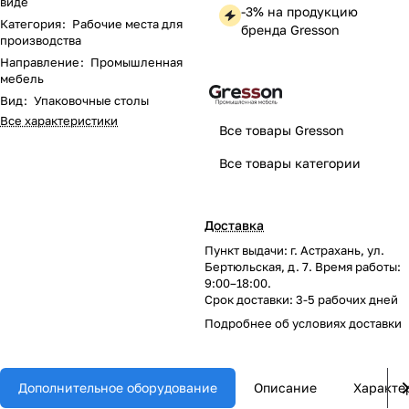
виде
-3% на продукцию
Категория
:
Рабочие места для
бренда Gresson
производства
Направление
:
Промышленная
мебель
Вид
:
Упаковочные столы
Все характеристики
Все товары Gresson
Все товары категории
Доставка
Пункт выдачи: г. Астрахань, ул.
Бертюльская, д. 7. Время работы:
9:00–18:00.
Срок доставки: 3-5 рабочих дней
Подробнее об
условиях доставки
Дополнительное оборудование
Описание
Характе