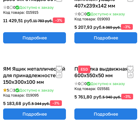
407х239х142 мм
0
0
Доступно к заказу
Код товара:
015915
0
0
Доступно к заказу
Код товара:
019093
11 429,51 руб.
-3%
11 783 руб.
5 207,93 руб.
-3%
5 369 руб.
Подробнее
Подробнее
ЯМ Ящик металлический
ПВ Полка выдвижная
ESD
для принадлежностей
600х550х50 мм
150х300х100 мм
0
0
Доступно к заказу
Код товара:
015581
5
3
Доступно к заказу
Код товара:
019095
5 761,80 руб.
-3%
5 940 руб.
5 183,68 руб.
-3%
5 344 руб.
Подробнее
Подробнее