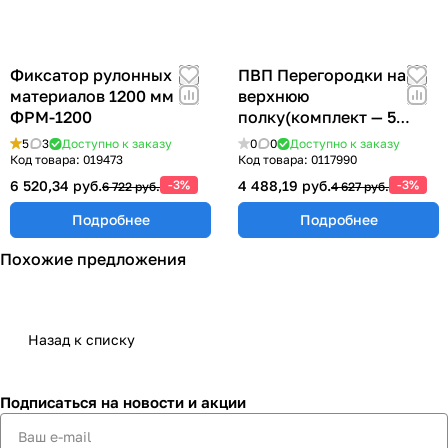
Фиксатор рулонных
ПВП Перегородки на
материалов 1200 мм
верхнюю
ФРМ-1200
полку(комплект — 5
штук)
5
3
Доступно к заказу
0
0
Доступно к заказу
Код товара:
019473
Код товара:
0117990
6 520,34 руб.
-3%
4 488,19 руб.
-3%
6 722 руб.
4 627 руб.
Подробнее
Подробнее
Похожие предложения
Назад к списку
Подписаться
на новости и акции