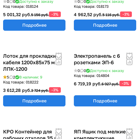
0
0
Доступно к заказу
0
0
Доступно к заказу
Код товара:
018124
Код товара:
018173
5 001,32 руб.
-3%
4 962,52 руб.
-3%
5 156 руб.
5 116 руб.
Подробнее
Подробнее
Лоток для прокладки
Электропанель с 6
кабеля 1200х85х75 мм
розетками ЭП-6
ЛПК-1200
0
0
Доступно к заказу
Код товара:
014804
5
2
В наличии: 9
Код товара:
018222
6 719,19 руб.
-3%
6 927 руб.
3 612,28 руб.
-3%
3 724 руб.
Подробнее
Подробнее
КРО Контейнер для
ЯП Ящик под мелкие
рабочих отходов 35 л.
комплектующие