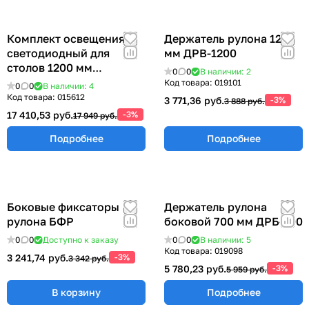
Комплект освещения
Держатель рулона 1200
светодиодный для
мм ДРВ-1200
столов 1200 мм
0
0
В наличии: 2
КОС-1200
Код товара:
019101
0
0
В наличии: 4
Код товара:
015612
3 771,36 руб.
-3%
3 888 руб.
17 410,53 руб.
-3%
17 949 руб.
Подробнее
Подробнее
Боковые фиксаторы
Держатель рулона
рулона БФР
боковой 700 мм ДРБ-700
0
0
Доступно к заказу
0
0
В наличии: 5
Код товара:
019098
3 241,74 руб.
-3%
3 342 руб.
5 780,23 руб.
-3%
5 959 руб.
В корзину
Подробнее