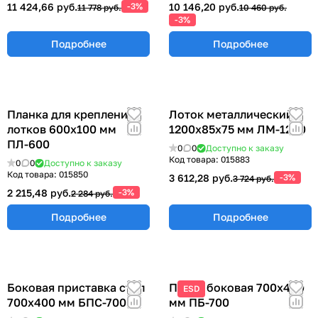
11 424,66 руб.
-3%
10 146,20 руб.
11 778 руб.
10 460 руб.
-3%
Подробнее
Подробнее
Планка для крепления
Лоток металлический
лотков 600х100 мм
1200х85х75 мм ЛМ-1200
ПЛ-600
0
0
Доступно к заказу
Код товара:
015883
0
0
Доступно к заказу
Код товара:
015850
3 612,28 руб.
-3%
3 724 руб.
2 215,48 руб.
-3%
2 284 руб.
Подробнее
Подробнее
Боковая приставка стол
Полка боковая 700х400
ESD
700х400 мм БПС-700
мм ПБ-700