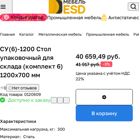
Конфигуратор
Промышленная мебель
Антистатиче
Главная
Каталог
Металлическая мебель
Промышленная мебель
Ра
СУ(6)-1200 Стол
40 659,49 руб.
упаковочный для
41 917 руб.
-3%
склада (комплект 6)
Цена указана с учётом НДС
1200х700 мм
22%
0
Нет отзывов
Код товара:
0120609
Доступно к заказу
В корзину
Характеристики
Максимальная нагрузка, кг
:
300
Материал
:
Сталь