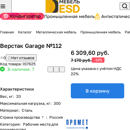
Конфигуратор
Промышленная мебель
Антистатиче
Главная
Каталог
Металлическая мебель
Промышленная мебель
Ра
Верстак Garage №112
6 309,60 руб.
0
Нет отзывов
7 170 руб.
-12%
Код товара:
017625
Цена указана с учётом НДС
В наличии: 7
22%
Характеристики
В корзину
Вес, кг
:
20
Максимальная нагрузка, кг
:
300
Материал
:
Сталь
Страна производства
:
Россия
?
Категория
:
Рабочие места для
производства