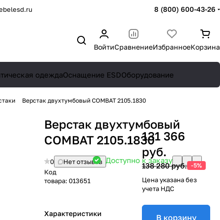
8 (800) 600-43-26
belesd.ru
Войти
Сравнение
Избранное
Корзина
атическая одежда
Оснащение ESD
Оборудование
стаки
Верстак двухтумбовый COMBAT 2105.1830
Верстак двухтумбовый
131 366
COMBAT 2105.1830
руб.
Доступно к заказу
0
Нет отзывов
138 280 руб.
-5%
Код
Цена указана без
товара:
013651
учета НДС
Характеристики
В корзину