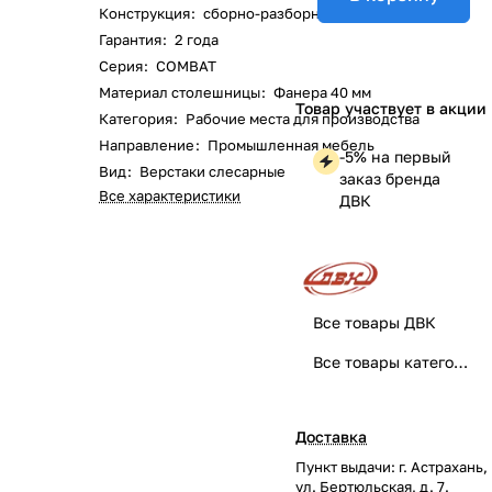
Конструкция
:
сборно-разборная
Гарантия
:
2 года
Серия
:
COMBAT
Материал столешницы
:
Фанера 40 мм
Товар участвует в акции
Категория
:
Рабочие места для производства
Направление
:
Промышленная мебель
-5% на первый
Вид
:
Верстаки слесарные
заказ бренда
Все характеристики
ДВК
Все товары ДВК
Все товары категории
Доставка
Пункт выдачи: г. Астрахань,
ул. Бертюльская, д. 7.