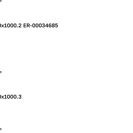
е
0х1000.2 ER-00034685
е
0х1000.3
е