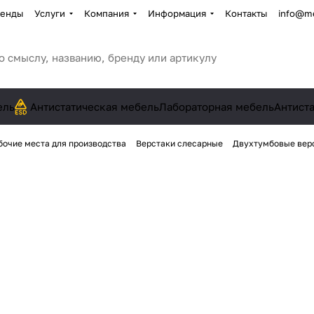
енды
Услуги
Компания
Информация
Контакты
info@me
ель
Антистатическая мебель
Лабораторная мебель
Антист
бочие места для производства
Верстаки слесарные
Двухтумбовые вер