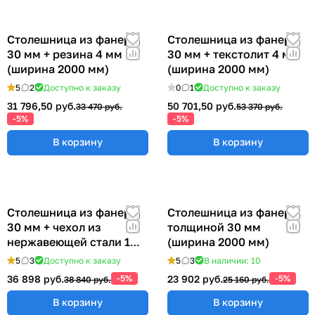
Столешница из фанеры
Столешница из фанеры
30 мм + резина 4 мм
30 мм + текстолит 4 мм
(ширина 2000 мм)
(ширина 2000 мм)
5
2
Доступно к заказу
0
1
Доступно к заказу
31 796,50 руб.
50 701,50 руб.
33 470 руб.
53 370 руб.
-5%
-5%
В корзину
В корзину
Столешница из фанеры
Столешница из фанеры
30 мм + чехол из
толщиной 30 мм
нержавеющей стали 1
(ширина 2000 мм)
мм (ширина 2000 мм)
5
3
Доступно к заказу
5
3
В наличии: 10
36 898 руб.
-5%
23 902 руб.
-5%
38 840 руб.
25 160 руб.
В корзину
В корзину