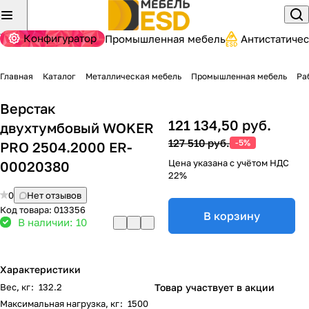
Конфигуратор
Промышленная мебель
Антистатиче
Главная
Каталог
Металлическая мебель
Промышленная мебель
Ра
Верстак
121 134,50 руб.
двухтумбовый WOKER
127 510 руб.
-5%
PRO 2504.2000 ER-
Цена указана с учётом НДС
00020380
22%
0
Нет отзывов
Код товара:
013356
В корзину
В наличии: 10
Характеристики
Вес, кг
:
132.2
Товар участвует в акции
Максимальная нагрузка, кг
:
1500