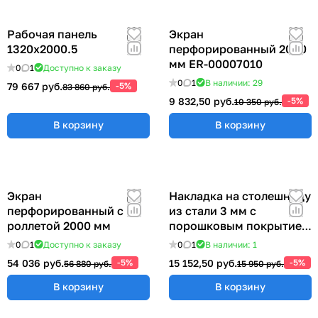
Рабочая панель
Экран
1320х2000.5
перфорированный 2000
мм ER-00007010
0
1
Доступно к заказу
0
1
В наличии: 29
79 667 руб.
-5%
83 860 руб.
9 832,50 руб.
-5%
10 350 руб.
В корзину
В корзину
Экран
Накладка на столешницу
перфорированный с
из стали 3 мм с
роллетой 2000 мм
порошковым покрытием
(ширина 2000 мм)
0
1
Доступно к заказу
0
1
В наличии: 1
54 036 руб.
-5%
15 152,50 руб.
-5%
56 880 руб.
15 950 руб.
В корзину
В корзину