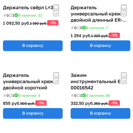
Держатель свёрл L=315
Держатель
универсальный крюк
0
1
В наличии: 33
двойной длинный ER-
1 092,50 руб.
-5%
1 150 руб.
00012769
0
0
В наличии: 7
1 254 руб.
-5%
1 320 руб.
В корзину
В корзину
Держатель
Зажим
универсальный крюк
инструментальный ER-
двойной короткий
00016542
0
1
В наличии: 9
0
1
В наличии: 86
855 руб.
-5%
332,50 руб.
-5%
900 руб.
350 руб.
В корзину
В корзину