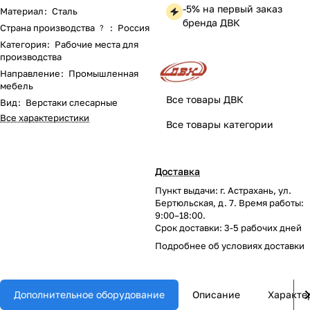
-5% на первый заказ
Материал
:
Сталь
бренда ДВК
Страна производства
:
Россия
?
Категория
:
Рабочие места для
производства
Направление
:
Промышленная
мебель
Все товары ДВК
Вид
:
Верстаки слесарные
Все характеристики
Все товары категории
Доставка
Пункт выдачи: г. Астрахань, ул.
Бертюльская, д. 7. Время работы:
9:00–18:00.
Срок доставки: 3-5 рабочих дней
Подробнее об
условиях доставки
Дополнительное оборудование
Описание
Характе