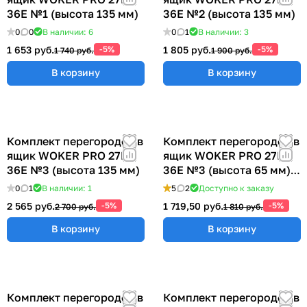
36E №1 (высота 135 мм)
36E №2 (высота 135 мм)
0
0
В наличии: 6
0
1
В наличии: 3
1 653 руб.
-5%
1 805 руб.
-5%
1 740 руб.
1 900 руб.
В корзину
В корзину
Комплект перегородок в
Комплект перегородок в
ящик WOKER PRO 27E х
ящик WOKER PRO 27E х
36E №3 (высота 135 мм)
36E №3 (высота 65 мм)
ER-00040074
0
1
В наличии: 1
5
2
Доступно к заказу
2 565 руб.
-5%
1 719,50 руб.
-5%
2 700 руб.
1 810 руб.
В корзину
В корзину
Комплект перегородок в
Комплект перегородок в