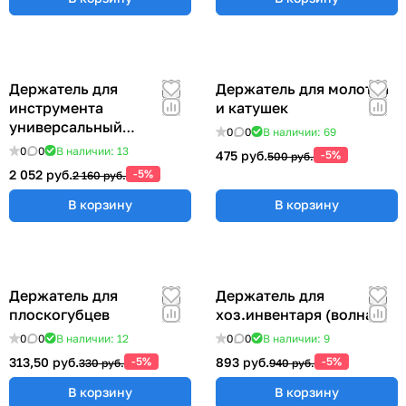
Держатель для
Держатель для молотка
инструмента
и катушек
универсальный
0
0
В наличии: 69
57x383x185 мм ER-
0
0
В наличии: 13
475 руб.
-5%
500 руб.
00012555
2 052 руб.
-5%
2 160 руб.
В корзину
В корзину
Держатель для
Держатель для
плоскогубцев
хоз.инвентаря (волна)
0
0
В наличии: 12
0
0
В наличии: 9
313,50 руб.
-5%
893 руб.
-5%
330 руб.
940 руб.
В корзину
В корзину