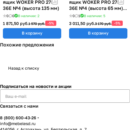
ящик WOKER PRO 27E х
ящик WOKER PRO 27E х
36E №4 (высота 135 мм)
36E №4 (высота 65 мм)
ER-00040074
0
0
В наличии: 2
0
1
В наличии: 5
1 871,50 руб.
-5%
3 011,50 руб.
-5%
1 970 руб.
3 170 руб.
В корзину
В корзину
Похожие предложения
Назад к списку
Подписаться
на новости и акции
Связаться с нами
8 (800) 600-43-26
info@mebelesd.ru
414056, г. Астрахань, ул. Бертюльская, д. 7