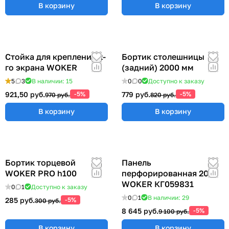
В корзину
В корзину
Стойка для крепления 2-
Бортик столешницы
го экрана WOKER
(задний) 2000 мм
5
3
В наличии: 15
0
0
Доступно к заказу
921,50 руб.
-5%
779 руб.
-5%
970 руб.
820 руб.
В корзину
В корзину
Бортик торцевой
Панель
WOKER PRO h100
перфорированная 2000
WOKER КГ059831
0
1
Доступно к заказу
0
1
В наличии: 29
285 руб.
-5%
300 руб.
8 645 руб.
-5%
9 100 руб.
В корзину
В корзину