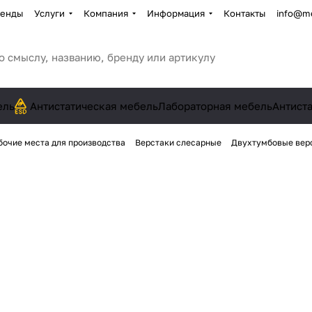
енды
Услуги
Компания
Информация
Контакты
info@me
ель
Антистатическая мебель
Лабораторная мебель
Антист
бочие места для производства
Верстаки слесарные
Двухтумбовые вер