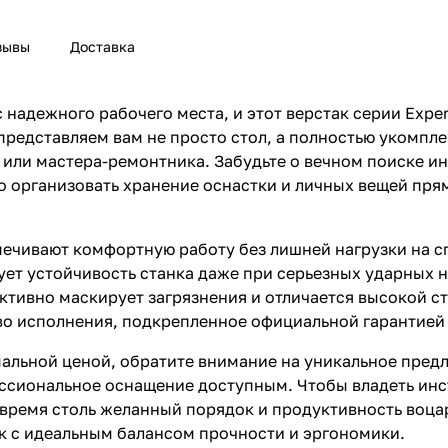
зывы
Доставка
адежного рабочего места, и этот верстак серии Expert
представляем вам не просто стол, а полностью укомпл
 или мастера-ремонтника. Забудьте о вечном поиске и
 организовать хранение оснастки и личных вещей пря
печивают комфортную работу без лишней нагрузки на с
ет устойчивость станка даже при серьезных ударных н
ективно маскирует загрязнения и отличается высокой с
во исполнения, подкрепленное официальной гарантией 
имальной ценой, обратите внимание на уникальное пре
ессиональное оснащение доступным. Чтобы владеть ин
е время столь желанный порядок и продуктивность воца
ак с идеальным балансом прочности и эргономики.