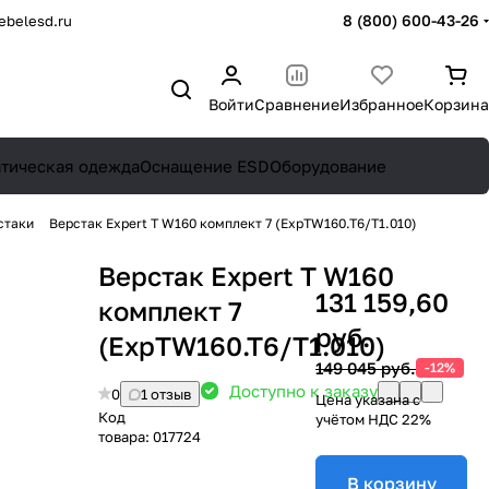
8 (800) 600-43-26
belesd.ru
Войти
Сравнение
Избранное
Корзина
атическая одежда
Оснащение ESD
Оборудование
стаки
Верстак Expert T W160 комплект 7 (ExpTW160.T6/T1.010)
Верстак Expert T W160
131 159,60
комплект 7
руб.
(ExpTW160.T6/T1.010)
149 045 руб.
-12%
Доступно к заказу
0
1 отзыв
Цена указана с
Код
учётом НДС 22%
товара:
017724
В корзину