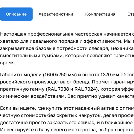
Описание
Характеристики
Комплектация
От
Настоящая профессиональная мастерская начинается с н
хватало для идеального порядка и эффективности. Мы 
закрывает все базовые потребности слесаря, механика
вместительными тумбами, которые позволяют грамотно
время.
Габариты модели (1600х750 мм) и высота 1370 мм обес
российского производства от бренда Промет гарантиру
практичную гамму (RAL 7038 и RAL 7024), которая эфф
химическим воздействиям. Вас приятно удивит качест
Если вы ищете, где купить этот надежный актив с опт
честную стоимость без скрытых накруток, делая проф
достаточно просто заказать его сейчас, и в ближайше
Инвестируйте в базу своего мастерства, выбрав верст