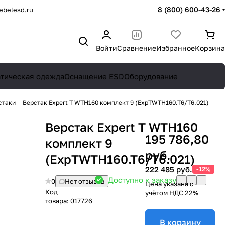
8 (800) 600-43-26
belesd.ru
Войти
Сравнение
Избранное
Корзина
атическая одежда
Оснащение ESD
Оборудование
стаки
Верстак Expert T WTH160 комплект 9 (ExpTWTH160.T6/T6.021)
Верстак Expert T WTH160
195 786,80
комплект 9
руб.
(ExpTWTH160.T6/T6.021)
222 485 руб.
-12%
Доступно к заказу
0
Нет отзывов
Цена указана с
Код
учётом НДС 22%
товара:
017726
В корзину