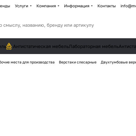
енды
Услуги
Компания
Информация
Контакты
info@me
ель
Антистатическая мебель
Лабораторная мебель
Антист
бочие места для производства
Верстаки слесарные
Двухтумбовые вер