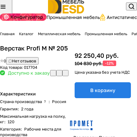
Конфигуратор
Промышленная мебель
Антистатиче
Главная
Каталог
Металлическая мебель
Промышленная мебель
Ра
Верстак Profi M № 205
92 250,40 руб.
0
Нет отзывов
104 830 руб.
-12%
Код товара:
017704
Цена указана без учета НДС
Доступно к заказу
В корзину
Характеристики
Страна производства
:
Россия
?
Гарантия
:
2 года
Максимальная нагрузка на полку,
кг
:
120
Категория
:
Рабочие места для
производства