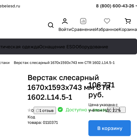
8 (800) 600-43-26
belesd.ru
Войти
Сравнение
Избранное
Корзина
атическая одежда
Оснащение ESD
Оборудование
стаки
Верстак слесарный 1670x1593x743 мм CTR 1602.L14.5-1
Верстак слесарный
106 771
1670x1593x743 мм CTR
руб.
1602.L14.5-1
Цена указана с
Доступно к заказу
учётом НДС 22%
0
1 отзыв
Код
товара:
0110371
В корзину