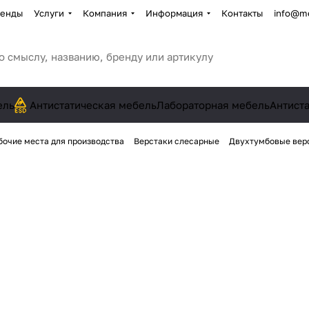
енды
Услуги
Компания
Информация
Контакты
info@me
ель
Антистатическая мебель
Лабораторная мебель
Антист
бочие места для производства
Верстаки слесарные
Двухтумбовые вер