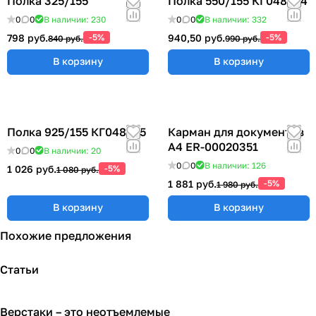
Полка 325/155
Полка 550/155 КГ048824
0
0
В наличии: 230
0
0
В наличии: 332
798 руб.
-5%
940,50 руб.
-5%
840 руб.
990 руб.
В корзину
В корзину
Полка 925/155 КГ048825
Карман для документов
А4 ER-00020351
0
0
В наличии: 20
0
0
В наличии: 126
1 026 руб.
-5%
1 080 руб.
1 881 руб.
-5%
1 980 руб.
В корзину
В корзину
Похожие предложения
Статьи
Верстаки – это неотъемлемые
Советы покупателям