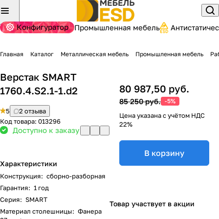
Конфигуратор
Промышленная мебель
Антистатиче
Главная
Каталог
Металлическая мебель
Промышленная мебель
Ра
Верстак SMART
80 987,50 руб.
1760.4.S2.1-1.d2
85 250 руб.
-5%
5
2 отзыва
Цена указана с учётом НДС
Код товара:
013296
22%
Доступно к заказу
В корзину
Характеристики
Конструкция
:
сборно-разборная
Гарантия
:
1 год
Серия
:
SMART
Товар участвует в акции
Материал столешницы
:
Фанера