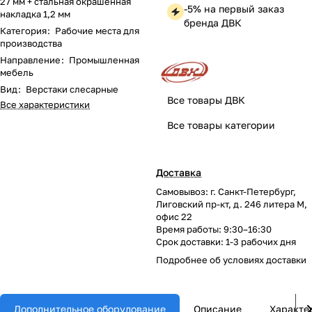
27 мм + стальная окрашенная
-5% на первый заказ
накладка 1,2 мм
бренда ДВК
Категория
:
Рабочие места для
производства
Направление
:
Промышленная
мебель
Вид
:
Верстаки слесарные
Все товары ДВК
Все характеристики
Все товары категории
Доставка
Самовывоз: г. Санкт-Петербург,
Лиговский пр-кт, д. 246 литера М,
офис 22
Время работы: 9:30–16:30
Срок доставки: 1-3 рабочих дня
Подробнее об
условиях доставки
Дополнительное оборудование
Описание
Характе