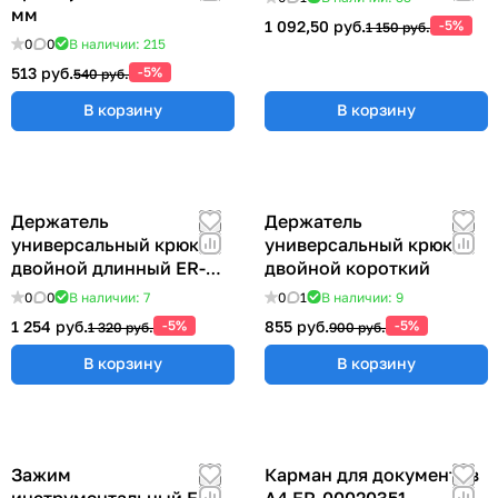
мм
1 092,50 руб.
-5%
1 150 руб.
0
0
В наличии: 215
513 руб.
-5%
540 руб.
В корзину
В корзину
Держатель
Держатель
универсальный крюк
универсальный крюк
двойной длинный ER-
двойной короткий
00012769
0
0
В наличии: 7
0
1
В наличии: 9
1 254 руб.
-5%
855 руб.
-5%
1 320 руб.
900 руб.
В корзину
В корзину
Зажим
Карман для документов
инструментальный ER-
А4 ER-00020351