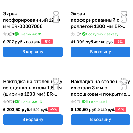
Экран
Экран
перфорированный 1200
перфорированный с
мм ER-00007008
роллетой 1200 мм ER-
00022417
0
1
В наличии: 35
0
1
Доступно к заказу
6 707 руб.
-5%
41 002 руб.
-5%
7 060 руб.
43 160 руб.
В корзину
В корзину
Накладка на столешницу
Накладка на столешницу
из оцинков. стали 1,5 мм
из стали 3 мм с
(ширина 1200 мм) ER-
порошковым покрытием
00018999
(ширина 1200 мм)
0
1
В наличии: 16
0
1
В наличии: 1
6 203,50 руб.
-5%
9 129,50 руб.
-5%
6 530 руб.
9 610 руб.
В корзину
В корзину