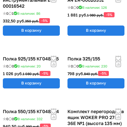
00016542
0
0
В наличии: 126
0
1
В наличии: 86
1 881 руб.
-5%
1 980 руб.
332,50 руб.
-5%
350 руб.
В корзину
В корзину
Полка 925/155 КГ048825
Полка 325/155
0
0
В наличии: 20
0
0
В наличии: 230
1 026 руб.
-5%
798 руб.
-5%
1 080 руб.
840 руб.
В корзину
В корзину
Полка 550/155 КГ048824
Комплект перегородок в
ящик WOKER PRO 27E х
0
0
В наличии: 332
36E №1 (высота 135 мм)
940,50 руб.
-5%
990 руб.