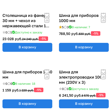
Столешница из фанеры
Шина для приборов
30 мм + чехол из
1000 мм
нержавеющей стали 1
5
3
В наличии: 7
мм (ширина 1200 мм)
0
1
Доступно к заказу
788,50 руб.
-5%
830 руб.
23 028 руб.
-5%
24 240 руб.
В корзину
В корзину
Шина для приборов 1200
Шина для
мм
электропроводки 1000
мм (230V x 3)
0
0
В наличии: 18
0
1
Доступно к заказу
1 159 руб.
-5%
1 220 руб.
6 241,50 руб.
-5%
6 570 руб.
В корзину
В корзину