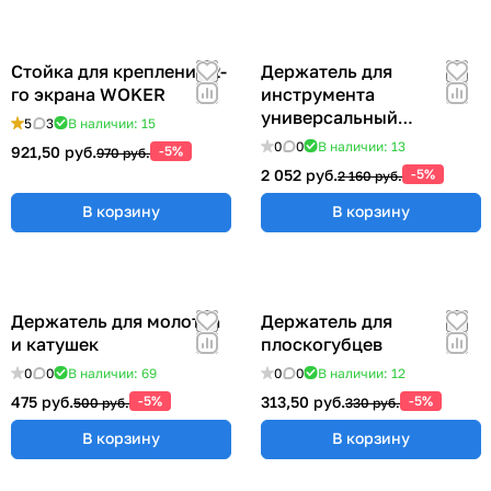
Стойка для крепления 2-
Держатель для
го экрана WOKER
инструмента
универсальный
5
3
В наличии: 15
57x383x185 мм ER-
0
0
В наличии: 13
921,50 руб.
-5%
970 руб.
00012555
2 052 руб.
-5%
2 160 руб.
В корзину
В корзину
Держатель для молотка
Держатель для
и катушек
плоскогубцев
0
0
В наличии: 69
0
0
В наличии: 12
475 руб.
-5%
313,50 руб.
-5%
500 руб.
330 руб.
В корзину
В корзину