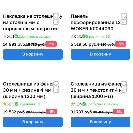
Накладка на столешницу
Панель
из стали 6 мм с
перфорированная 1200
порошковым покрытием
WOKER КГ044090
(ширина 1200 мм)
0
1
Доступно к заказу
0
1
В наличии: 35
14 991 руб.
-5%
5 519,50 руб.
-5%
15 780 руб.
5 810 руб.
В корзину
В корзину
Столешница из фанеры
Столешница из фанеры
30 мм + резина 4 мм
30 мм + текстолит 4 мм
(ширина 1200 мм)
(ширина 1200 мм)
5
3
В наличии: 1
5
2
Доступно к заказу
19 532 руб.
-5%
31 787 руб.
-5%
20 560 руб.
33 460 руб.
В корзину
В корзину