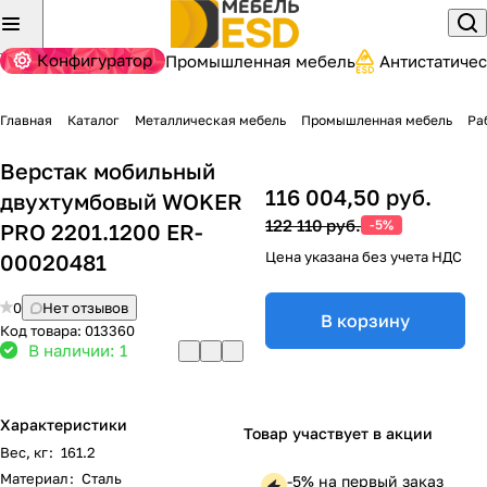
Конфигуратор
Промышленная мебель
Антистатиче
Главная
Каталог
Металлическая мебель
Промышленная мебель
Ра
Верстак мобильный
116 004,50 руб.
двухтумбовый WOKER
122 110 руб.
-5%
PRO 2201.1200 ER-
Цена указана без учета НДС
00020481
0
Нет отзывов
В корзину
Код товара:
013360
В наличии: 1
Характеристики
Товар участвует в акции
Вес, кг
:
161.2
Материал
:
Сталь
-5% на первый заказ