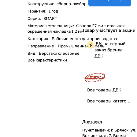
Конструкция
:
сборно-разборная
Гарантия
:
1 год
Серия
:
SMART
Материал столешницы
:
Фанера 27 мм + стальная
Товар участвует в акции
окрашенная накладка 1,2 мм
Категория
:
Рабочие места для производства
-5% на первый
Направление
:
Промышленная мебель
заказ бренда
Вид
:
Верстаки слесарные
ДВК
Все характеристики
Все товары ДВК
Все товары категории
Доставка
Пункт выдачи: г. Брянск, ул.
Бежицкая, д. 7. Время