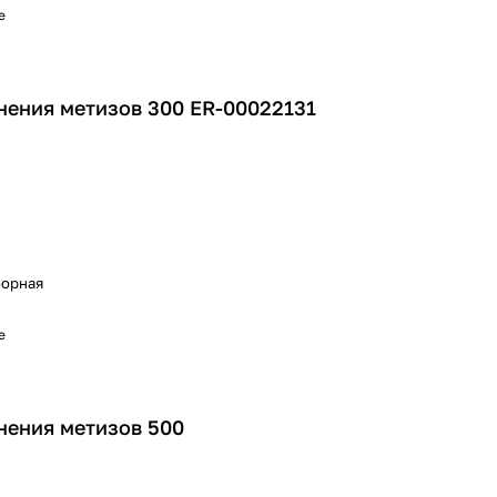
е
нения метизов 300 ER-00022131
борная
е
нения метизов 500