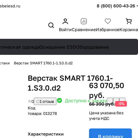
8 (800) 600-43-26
belesd.ru
Войти
Сравнение
Избранное
Корзина
атическая одежда
Оснащение ESD
Оборудование
стаки
Верстак SMART 1760.1-1.S3.0.d2
Верстак SMART 1760.1-
63 070,50
1.S3.0.d2
руб.
Доступно к заказу
0
1 отзыв
66 390 руб.
-5%
Код
Цена указана без
товара:
013278
учета НДС
Характеристики
В корзину