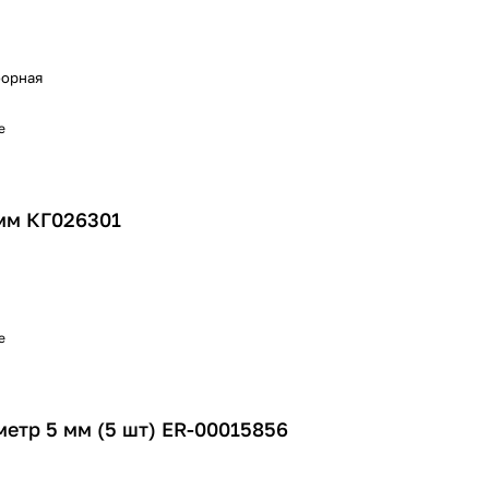
борная
е
мм КГ026301
е
етр 5 мм (5 шт) ER-00015856