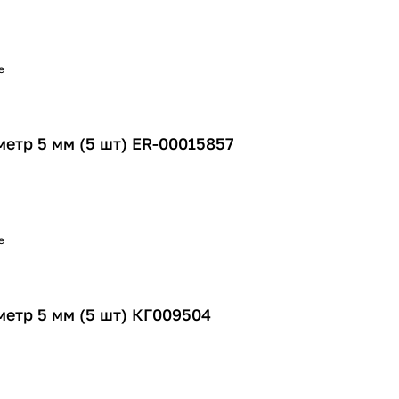
е
етр 5 мм (5 шт) ER-00015857
е
метр 5 мм (5 шт) КГ009504