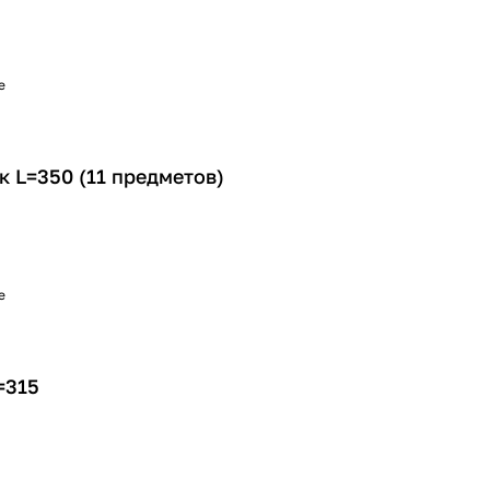
е
 L=350 (11 предметов)
е
=315