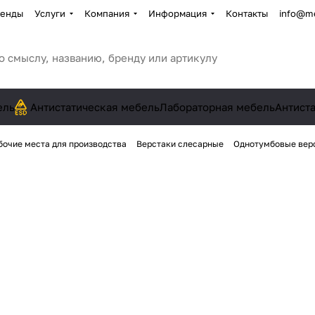
енды
Услуги
Компания
Информация
Контакты
info@me
ель
Антистатическая мебель
Лабораторная мебель
Антист
бочие места для производства
Верстаки слесарные
Однотумбовые вер