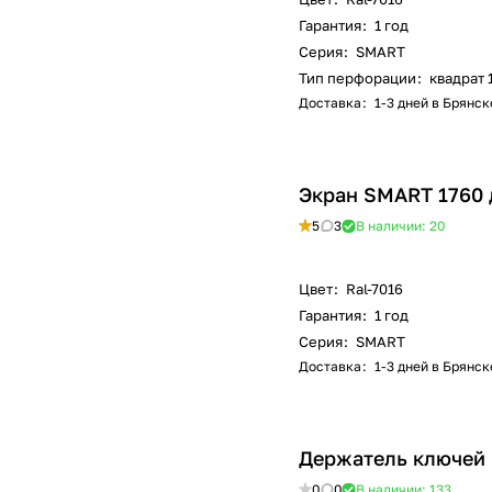
Гарантия
:
1 год
Серия
:
SMART
Тип перфорации
:
квадрат 
Доставка
:
1-3 дней в Брянск
Экран SMART 1760
5
3
В наличии: 20
Цвет
:
Ral-7016
Гарантия
:
1 год
Серия
:
SMART
Доставка
:
1-3 дней в Брянск
Держатель ключей 
0
0
В наличии: 133