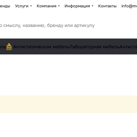
енды
Услуги
Компания
Информация
Контакты
info@me
ель
Антистатическая мебель
Лабораторная мебель
Антист