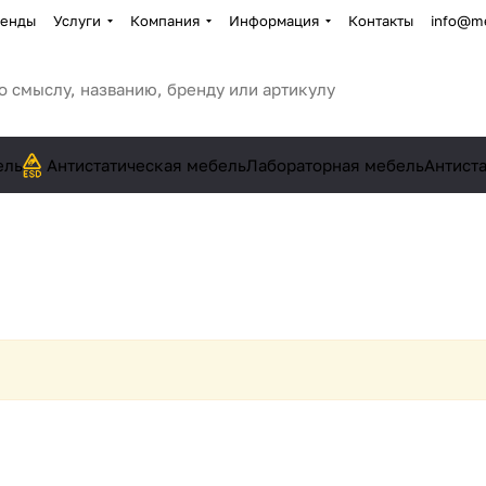
енды
Услуги
Компания
Информация
Контакты
info@me
ель
Антистатическая мебель
Лабораторная мебель
Антист