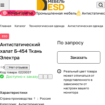
Конфигуратор
Промышленная мебель
Антистатиче
Главная
Каталог
Технологическая одежда
Антистатическая одежда
ESD
По запросу
Антистатический
халат Б-454 Ткань
Электра
Заказать
0
Нет отзывов
Реальный цвет товара
Код товара:
0220037
может отличаться от
Доступно к заказу
представленного в
зависимости от
настроек вашего
Характеристики
монитора
Страна производства
:
Россия
?
Категория
:
Антистатические