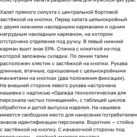
Халат прямого силуэта с центральной бортовой
застёжкой на кнопки. Перед халата цельнокроёный
с двумя нижними накладными карманами и одним
нагрудным накладным карманом, на котором
отстрочено отделение под ручку. В левый нижний
карман вшит знак EPA. Спинка с кокеткой из-под
которой заложены складки. По линии талии
расположен хлястик с застёжкой на кнопки. Рукава
длинные, втачные, одношовные с цельнокроёными
манжетами на кнопках (два положения фиксации).
На внешней стороне левого рукава настрочена
нашивка с надписью «Одежда технологическая для
персонала чистых помещений», с таблицей циклов
обработки и датой выпуска изделия. На нашивке
имеется свободное место для нанесения потребителем
знаков идентификации персонала. Воротник — стойка
с застёжкой на кнопку. С изнаночной стороны под
воротником — стойкой имеется вешалка.