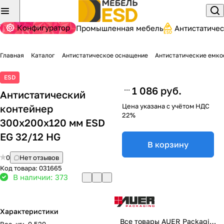
Конфигуратор
Промышленная мебель
Антистатиче
Главная
Каталог
Антистатическое оснащение
Антистатические емко
ESD
1 086 руб.
Антистатический
Цена указана с учётом НДС
контейнер
22%
300x200х120 мм ESD
EG 32/12 HG
В корзину
0
Нет отзывов
Код товара:
031665
В наличии: 373
Характеристики
Все товары AUER Packaging