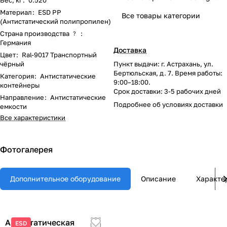
Вес, кг
:
0.520
Материал
:
ESD PP
Все товары категории
(Антистатический полипропилен)
Страна производства
:
?
Германия
Доставка
Цвет
:
Ral-9017 Транспортный
чёрный
Пункт выдачи: г. Астрахань, ул.
Бертюльская, д. 7. Время работы:
Категория
:
Антистатические
9:00–18:00.
контейнеры
Срок доставки: 3-5 рабочих дней
Направление
:
Антистатические
Подробнее об
условиях доставки
емкости
Все характеристики
Фотогалерея
Дополнительное оборудование
Описание
Характе
Антистатическая
ESD