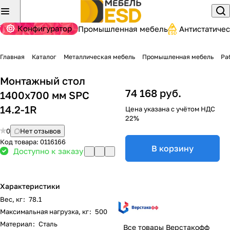
Конфигуратор
Промышленная мебель
Антистатиче
Главная
Каталог
Металлическая мебель
Промышленная мебель
Ра
Монтажный стол
74 168 руб.
1400х700 мм SPC
14.2-1R
Цена указана с учётом НДС
22%
0
Нет отзывов
Код товара:
0116166
В корзину
Доступно к заказу
Характеристики
Вес, кг
:
78.1
Максимальная нагрузка, кг
:
500
Материал
:
Сталь
Все товары Верстакофф