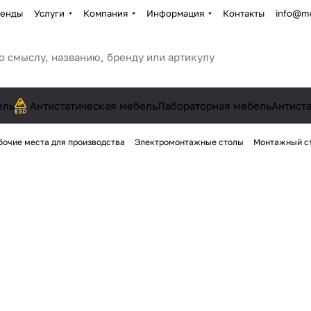
енды
Услуги
Компания
Информация
Контакты
info@me
ель
Антистатическая мебель
Лабораторная мебель
Антист
бочие места для производства
Электромонтажные столы
Монтажный ст