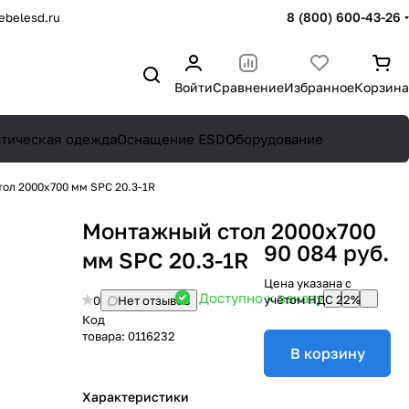
8 (800) 600-43-26
belesd.ru
Войти
Сравнение
Избранное
Корзина
атическая одежда
Оснащение ESD
Оборудование
ол 2000х700 мм SPC 20.3-1R
Монтажный стол 2000х700
90 084 руб.
мм SPC 20.3-1R
Цена указана с
Доступно к заказу
учётом НДС 22%
0
Нет отзывов
Код
товара:
0116232
В корзину
Характеристики