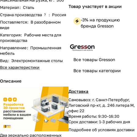
Максимальная нагрузка, кг
:
300
Товар участвует в акции
Материал
:
Сталь
Страна производства
:
Россия
?
-3% на продукцию
Поставляется
:
В разобранном
бренда Gresson
виде
Категория
:
Рабочие места для
производства
Направление
:
Промышленная
мебель
Все товары Gresson
Вид
:
Электромонтажные столы
Все характеристики
Все товары категории
Описание
Доставка
Самовывоз: г. Санкт-Петербург,
Лиговский пр-кт, д. 246 литера М,
офис 22
Время работы: 9:30–16:30
Срок доставки: 1-3 рабочих дня
Подробнее об
условиях доставки
Два зеркально расположенных