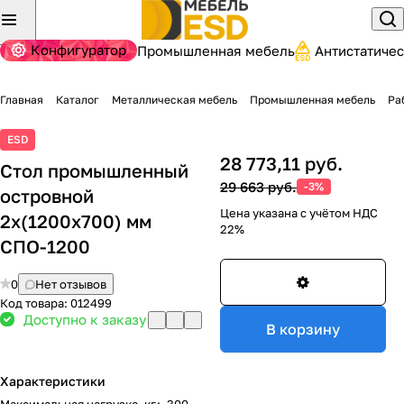
Конфигуратор
Промышленная мебель
Антистатиче
Главная
Каталог
Металлическая мебель
Промышленная мебель
Ра
ESD
28 773,11 руб.
Стол промышленный
29 663 руб.
-3%
островной
Цена указана с учётом НДС
2х(1200х700) мм
22%
СПО-1200
0
Нет отзывов
Код товара:
012499
Доступно к заказу
В корзину
Характеристики