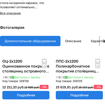
стола на едином каркасе, что
позволяет оптимально
использовать производственное
Все описание
пространство.
Фотогалерея
Дополнительное оборудование
Описание
Характе
ОЦ-2х1200
ППС-2х1200
Оцинкованное покрытие
Поликарбонатное
столешниц островного
покрытие столешниц
стола 2х(1200х700) мм
островного стола
0
1
Доступно к заказу
0
1
Доступно к заказу
2х(1200х700) мм
Код товара:
018718
Код товара:
018725
12 211,33 руб.
-3%
15 619,91 руб.
-3%
12 589 руб.
16 103 руб.
Подробнее
Подробнее