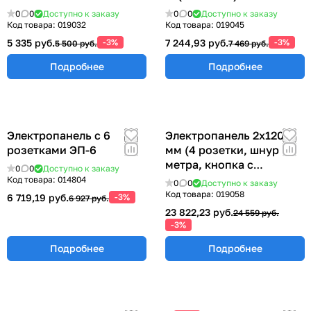
островная 2х(1200х325)
ПЛО-1200
0
0
Доступно к заказу
0
0
Доступно к заказу
мм ППМО-1200
Код товара:
019032
Код товара:
019045
5 335 руб.
-3%
7 244,93 руб.
-3%
5 500 руб.
7 469 руб.
Подробнее
Подробнее
Электропанель с 6
Электропанель 2х1200
розетками ЭП-6
мм (4 розетки, шнур 3
метра, кнопка с
0
0
Доступно к заказу
индикацией питания)
Код товара:
014804
0
0
Доступно к заказу
ЭПАО-1200
Код товара:
019058
6 719,19 руб.
-3%
6 927 руб.
23 822,23 руб.
24 559 руб.
-3%
Подробнее
Подробнее