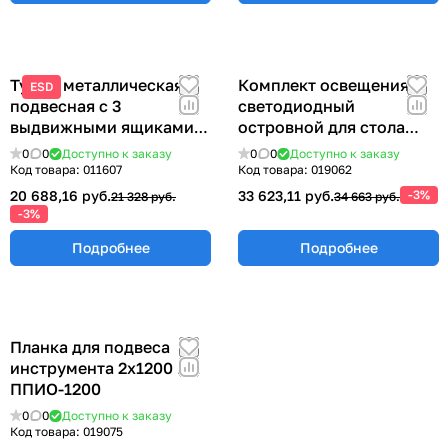
Тумба металлическая
Комплект освещения
ESD
подвесная с 3
светодиодный
выдвижными ящиками
островной для стола
355х580х490 мм. ТПМ-3
1200 мм КОСО-1200
0
0
Доступно к заказу
0
0
Доступно к заказу
Код товара:
011607
Код товара:
019062
20 688,16 руб.
33 623,11 руб.
-3%
21 328 руб.
34 663 руб.
-3%
Подробнее
Подробнее
Планка для подвеса
инструмента 2х1200 мм
ППИО-1200
0
0
Доступно к заказу
Код товара:
019075