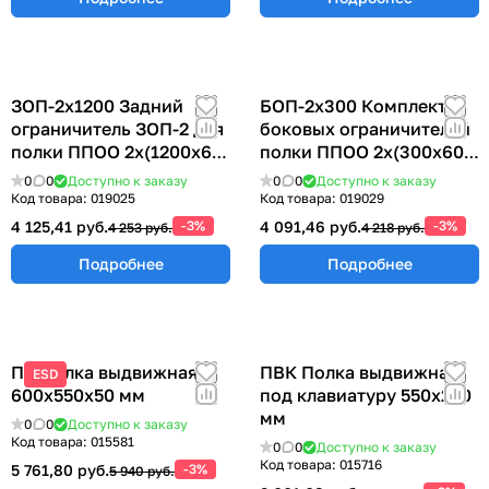
ЗОП-2х1200 Задний
БОП-2х300 Комплект
ограничитель ЗОП-2 для
боковых ограничителей
полки ППОО 2х(1200х60)
полки ППОО 2х(300х60)
мм
мм
0
0
Доступно к заказу
0
0
Доступно к заказу
Код товара:
019025
Код товара:
019029
4 125,41 руб.
-3%
4 091,46 руб.
-3%
4 253 руб.
4 218 руб.
Подробнее
Подробнее
ПВ Полка выдвижная
ПВК Полка выдвижная
ESD
600х550х50 мм
под клавиатуру 550х250
мм
0
0
Доступно к заказу
Код товара:
015581
0
0
Доступно к заказу
Код товара:
015716
5 761,80 руб.
-3%
5 940 руб.