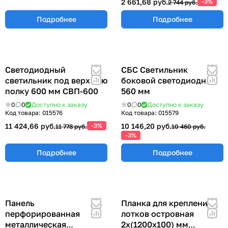
2 661,68 руб.
-3%
2 744 руб.
Подробнее
Подробнее
Светодиодный
СБС Светильник
светильник под верхнюю
боковой светодиодный
полку 600 мм СВП-600
560 мм
0
0
Доступно к заказу
0
0
Доступно к заказу
Код товара:
015576
Код товара:
015579
11 424,66 руб.
-3%
10 146,20 руб.
11 778 руб.
10 460 руб.
-3%
Подробнее
Подробнее
Панель
Планка для крепления
перфорированная
лотков островная
металлическая
2х(1200х100) мм