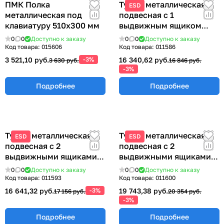
ПМК Полка
Тумба металлическая
ESD
металлическая под
подвесная с 1
клавиатуру 510х300 мм
выдвижным ящиком
ТПМ-1
0
0
Доступно к заказу
0
0
Доступно к заказу
Код товара:
015606
Код товара:
011586
3 521,10 руб.
-3%
16 340,62 руб.
3 630 руб.
16 846 руб.
-3%
Подробнее
Подробнее
Тумба металлическая
Тумба металлическая
ESD
ESD
подвесная с 2
подвесная с 2
выдвижными ящиками
выдвижными ящиками
233х580х490 мм ТПМ-2
355х580х490 мм.
0
0
Доступно к заказу
0
0
Доступно к заказу
ТПМ-2Б
Код товара:
011593
Код товара:
011600
16 641,32 руб.
-3%
19 743,38 руб.
17 156 руб.
20 354 руб.
-3%
Подробнее
Подробнее