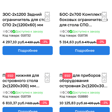
ЗОС-2х1200 Задний
БОС-2х700 Комплект
ограничитель для стола
боковых ограничителей
СПО 2х(1200х60) мм
для стола СПО
2х(700х60) мм
0
0
Доступно к заказу
0
0
Доступно к заказу
Код товара:
018732
Код товара:
018736
4 297,10 руб.
-3%
5 314,63 руб.
-3%
4 430 руб.
5 479 руб.
Подробнее
Подробнее
Полка нижняя для
Полка для приборов и
ESD
ESD
островного стола
оборудования
2х(1200х300) мм
островная 2х(1200х300)
ПНО-1200
мм ППОО-1200
0
0
Доступно к заказу
0
0
Доступно к заказу
Код товара:
018739
Код товара:
018880
6 810,37 руб.
-3%
10 125,83 руб.
-3%
7 021 руб.
10 439 руб.
Подробнее
Подробнее