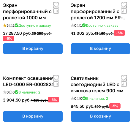
Экран
Экран
перфорированный с
перфорированный с
роллетой 1000 мм
роллетой 1200 мм ER-
00022417
5
2
Доступно к заказу
0
1
Доступно к заказу
37 287,50 руб.
41 002 руб.
-5%
39 250 руб.
43 160 руб.
-5%
В корзину
В корзину
Комплект освещения
Светильник
LED-1000 ER-00028248
светодиодный LED с
выключателем 900 мм
0
0
В наличии: 2
0
0
В наличии: 2
3 904,50 руб.
-5%
4 110 руб.
845,50 руб.
-5%
890 руб.
В корзину
В корзину