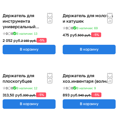
Держатель для
Держатель для молотка
инструмента
и катушек
универсальный
0
0
В наличии: 69
57x383x185 мм ER-
0
0
В наличии: 13
475 руб.
-5%
500 руб.
00012555
2 052 руб.
-5%
2 160 руб.
В корзину
В корзину
Держатель для
Держатель для
плоскогубцев
хоз.инвентаря (волна)
0
0
В наличии: 12
0
0
В наличии: 9
313,50 руб.
-5%
893 руб.
-5%
330 руб.
940 руб.
В корзину
В корзину