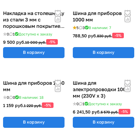
Накладка на столешницу
Шина для приборов
из стали 3 мм с
1000 мм
порошковым покрытием
5
3
В наличии: 7
(ширина 1310 мм) ER-
0
1
Доступно к заказу
788,50 руб.
-5%
830 руб.
00018207
9 500 руб.
-5%
10 000 руб.
В корзину
В корзину
Шина для приборов 1200
Шина для
мм
электропроводки 1000
мм (230V x 3)
0
0
В наличии: 18
0
1
Доступно к заказу
1 159 руб.
-5%
1 220 руб.
6 241,50 руб.
-5%
6 570 руб.
В корзину
В корзину