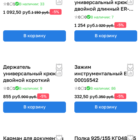
универсальный крюк
0
1
В наличии: 33
двойной длинный ER-
1 092,50 руб.
-5%
1 150 руб.
00012769
0
0
В наличии: 7
1 254 руб.
-5%
1 320 руб.
В корзину
В корзину
Держатель
Зажим
универсальный крюк
инструментальный ER-
двойной короткий
00016542
0
1
В наличии: 9
0
1
В наличии: 86
855 руб.
-5%
332,50 руб.
-5%
900 руб.
350 руб.
В корзину
В корзину
Карман для документов
Полка 925/155 КГ048825