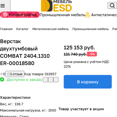
Конфигуратор
Промышленная мебель
Антистатиче
Главная
Каталог
Металлическая мебель
Промышленная мебель
Ра
Верстак
125 153 руб.
двухтумбовый
131 740 руб.
-5%
COMBAT 2404.1310
Цена указана с учётом НДС
ER-00018580
22%
0
1 отзыв
Код товара:
013657
Доступно к заказу
В корзину
Характеристики
Вес, кг
:
138.7
Товар участвует в акции
Максимальная нагрузка, кг
:
1500
Материал
:
Сталь