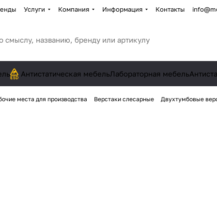
енды
Услуги
Компания
Информация
Контакты
info@me
ель
Антистатическая мебель
Лабораторная мебель
Антист
бочие места для производства
Верстаки слесарные
Двухтумбовые вер