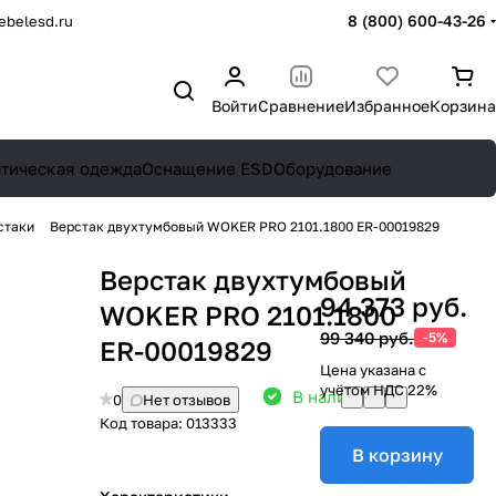
8 (800) 600-43-26
belesd.ru
Войти
Сравнение
Избранное
Корзина
атическая одежда
Оснащение ESD
Оборудование
стаки
Верстак двухтумбовый WOKER PRO 2101.1800 ER-00019829
Верстак двухтумбовый
94 373 руб.
WOKER PRO 2101.1800
99 340 руб.
-5%
ER-00019829
Цена указана с
учётом НДС 22%
В наличии: 6
0
Нет отзывов
Код товара:
013333
В корзину