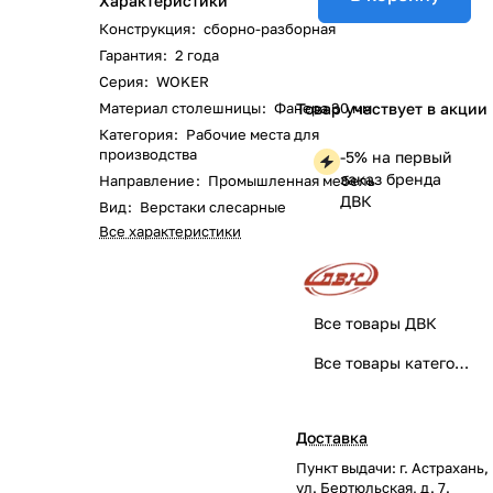
Характеристики
Конструкция
:
сборно-разборная
Гарантия
:
2 года
Серия
:
WOKER
Материал столешницы
:
Фанера 30 мм
Товар участвует в акции
Категория
:
Рабочие места для
производства
-5% на первый
заказ бренда
Направление
:
Промышленная мебель
ДВК
Вид
:
Верстаки слесарные
Все характеристики
Все товары ДВК
Все товары категории
Доставка
Пункт выдачи: г. Астрахань,
ул. Бертюльская, д. 7.