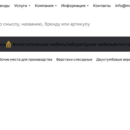
енды
Услуги
Компания
Информация
Контакты
info@me
ель
Антистатическая мебель
Лабораторная мебель
Антист
бочие места для производства
Верстаки слесарные
Двухтумбовые вер