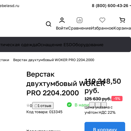
8 (800) 600-43-26
belesd.ru
Войти
Сравнение
Избранное
Корзина
атическая одежда
Оснащение ESD
Оборудование
стаки
Верстак двухтумбовый WOKER PRO 2204.2000
Верстак
119 348,50
двухтумбовый WOKER
руб.
PRO 2204.2000
125 630 руб.
-5%
В наличии: 8
0
1 отзыв
Цена указана с
Код товара:
013345
учётом НДС 22%
В корзину