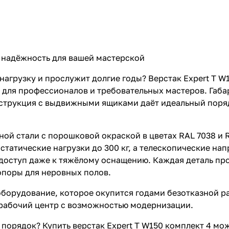
я надёжность для вашей мастерской
агрузку и прослужит долгие годы? Верстак Expert T W
 для профессионалов и требовательных мастеров. Габ
нструкция с выдвижными ящиками даёт идеальный поря
й стали с порошковой окраской в цветах RAL 7038 и R
 статические нагрузки до 300 кг, а телескопические 
й доступ даже к тяжёлому оснащению. Каждая деталь пр
опоры для неровных полов.
оборудование, которое окупится годами безотказной р
й рабочий центр с возможностью модернизации.
 порядок? Купить верстак Expert T W150 комплект 4 м