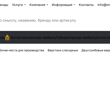
енды
Услуги
Компания
Информация
Контакты
info@me
ель
Антистатическая мебель
Лабораторная мебель
Антист
бочие места для производства
Верстаки слесарные
Двухтумбовые вер