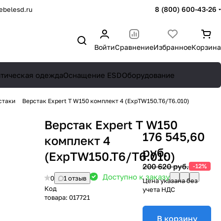
8 (800) 600-43-26
belesd.ru
Войти
Сравнение
Избранное
Корзина
атическая одежда
Оснащение ESD
Оборудование
стаки
Верстак Expert T W150 комплект 4 (ExpTW150.T6/T6.010)
Верстак Expert T W150
176 545,60
комплект 4
руб.
(ExpTW150.T6/T6.010)
200 620 руб.
-12%
Доступно к заказу
0
1 отзыв
Цена указана без
Код
учета НДС
товара:
017721
В корзину