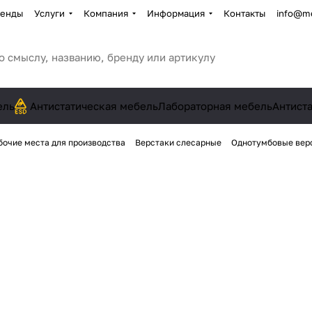
енды
Услуги
Компания
Информация
Контакты
info@me
ель
Антистатическая мебель
Лабораторная мебель
Антист
бочие места для производства
Верстаки слесарные
Однотумбовые вер