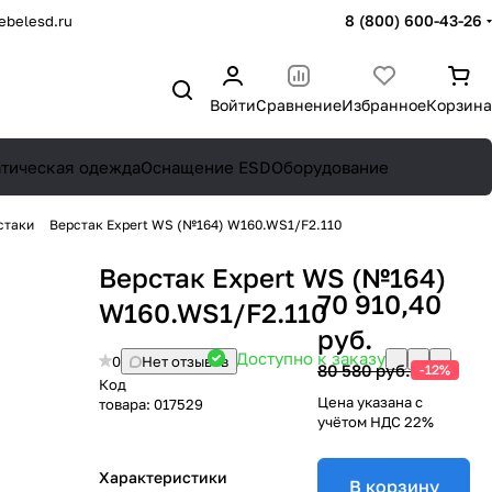
8 (800) 600-43-26
belesd.ru
Войти
Сравнение
Избранное
Корзина
атическая одежда
Оснащение ESD
Оборудование
стаки
Верстак Expert WS (№164) W160.WS1/F2.110
Верстак Expert WS (№164)
70 910,40
W160.WS1/F2.110
руб.
Доступно к заказу
0
Нет отзывов
80 580 руб.
-12%
Код
Цена указана с
товара:
017529
учётом НДС 22%
Характеристики
В корзину